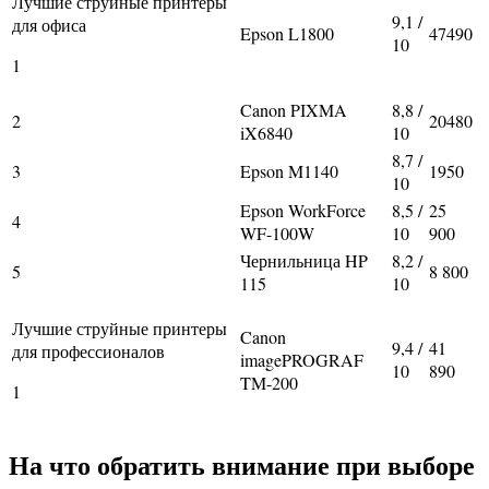
Лучшие струйные принтеры
9,1 /
для офиса
Epson L1800
47490
10
1
Canon PIXMA
8,8 /
2
20480
iX6840
10
8,7 /
3
Epson M1140
1950
10
Epson WorkForce
8,5 /
25
4
WF-100W
10
900
Чернильница HP
8,2 /
5
8 800
115
10
Лучшие струйные принтеры
Canon
9,4 /
41
для профессионалов
imagePROGRAF
10
890
TM-200
1
На что обратить внимание при выборе