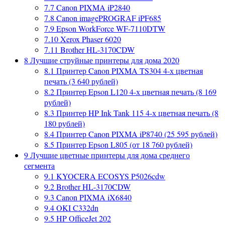
7.7
Canon PIXMA iP2840
7.8
Canon imagePROGRAF iPF685
7.9
Epson WorkForce WF-7110DTW
7.10
Xerox Phaser 6020
7.11
Brother HL-3170CDW
8
Лучшие струйные принтеры для дома 2020
8.1
Принтер Canon PIXMA TS304 4-х цветная
печать (3 640 рублей)
8.2
Принтер Epson L120 4-х цветная печать (8 169
рублей)
8.3
Принтер HP Ink Tank 115 4-х цветная печать (8
180 рублей)
8.4
Принтер Canon PIXMA iP8740 (25 595 рублей)
8.5
Принтер Epson L805 (от 18 760 рублей)
9
Лучшие цветные принтеры для дома среднего
сегмента
9.1
KYOCERA ECOSYS P5026cdw
9.2
Brother HL-3170CDW
9.3
Canon PIXMA iX6840
9.4
OKI C332dn
9.5
HP OfficeJet 202