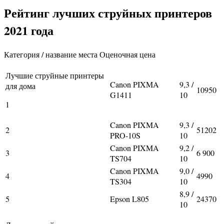
Рейтинг лучших струйных принтеров
2021 года
Категория / название места Оценочная цена
Лучшие струйные принтеры
Canon PIXMA
9,3 /
для дома
10950
G1411
10
1
Canon PIXMA
9,3 /
2
51202
PRO-10S
10
Canon PIXMA
9,2 /
3
6 900
TS704
10
Canon PIXMA
9,0 /
4
4990
TS304
10
8,9 /
5
Epson L805
24370
10