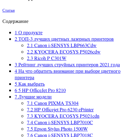
Статьи
Содержание
1
О продукте
2
ТОП-3 лучших цветных лазерных принтеров
2.1
Canon i-SENSYS LBP663Cdw
2.2
KYOCERA ECOSYS P5026cdw
2.3
Ricoh P C301W
3
Рейтинг лучших струйных принтеров 2021 года
4
На что обратить внимание при выборе цветного
принтера
5
Как выбрать
6
5 HP OfficeJet Pro 8210
7
Лучшие модели
7.1
Canon PIXMA TS304
7.2
HP Officejet Pro 6230 ePrinter
7.3
KYOCERA ECOSYS P5021cdn
7.4
Canon i-SENSYS LBP7010C
7.5
Epson Stylus Photo 1500W
7.6
Canon i-SENSYS LBP7018C