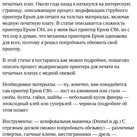
печатных плат. Около года назад я наткнулся на интересную
страницу, описывающую процесс модификации струйного
принтера Epson для печати на толстых материалах, включая
медную печатную плату. В статье описывается сложность
принтера Epson C84, но у меня был принтер Epson C86, но с
тех пор я думаю, что механика принтеров Epson одинакова
для всех, поэтому я решил попробовать обновить свой
принтер.
В этой статье я постараюсь как можно подробнее, пошагово
описать процесс модернизации принтера для печати на
печатных платах с медной связкой.
Необходимые материалы: — ну, конечно, вам понадобится
сам принтер Epson C80. — лист из алюминия или стали —
скобы, болты, гайки, шайбы — небольшой кусок фанеры —
эпоксидный клей или суперклей — чернила (подробнее об
этом позже)
Инструменты: — шлифовальная машинка (Dremel и др.) С
отрезным диском (можно попробовать обезьяну) — различные
отвертки, гаечные ключи, шестигранники — дрель —