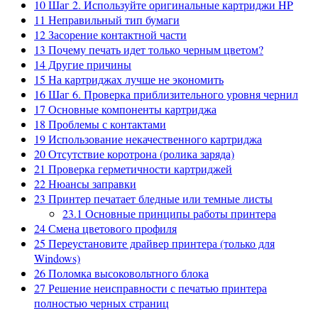
10
Шаг 2. Используйте оригинальные картриджи HP
11
Неправильный тип бумаги
12
Засорение контактной части
13
Почему печать идет только черным цветом?
14
Другие причины
15
На картриджах лучше не экономить
16
Шаг 6. Проверка приблизительного уровня чернил
17
Основные компоненты картриджа
18
Проблемы с контактами
19
Использование некачественного картриджа
20
Отсутствие коротрона (ролика заряда)
21
Проверка герметичности картриджей
22
Нюансы заправки
23
Принтер печатает бледные или темные листы
23.1
Основные принципы работы принтера
24
Смена цветового профиля
25
Переустановите драйвер принтера (только для
Windows)
26
Поломка высоковольтного блока
27
Решение неисправности с печатью принтера
полностью черных страниц