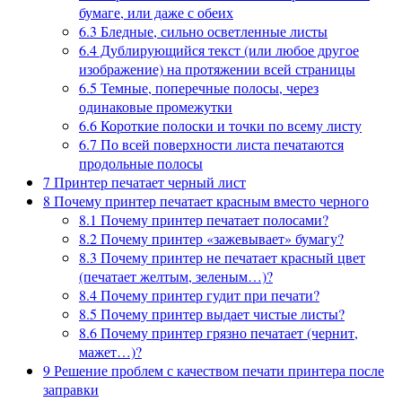
бумаге, или даже с обеих
6.3
Бледные, сильно осветленные листы
6.4
Дублирующийся текст (или любое другое
изображение) на протяжении всей страницы
6.5
Темные, поперечные полосы, через
одинаковые промежутки
6.6
Короткие полоски и точки по всему листу
6.7
По всей поверхности листа печатаются
продольные полосы
7
Принтер печатает черный лист
8
Почему принтер печатает красным вместо черного
8.1
Почему принтер печатает полосами?
8.2
Почему принтер «зажевывает» бумагу?
8.3
Почему принтер не печатает красный цвет
(печатает желтым, зеленым…)?
8.4
Почему принтер гудит при печати?
8.5
Почему принтер выдает чистые листы?
8.6
Почему принтер грязно печатает (чернит,
мажет…)?
9
Решение проблем с качеством печати принтера после
заправки