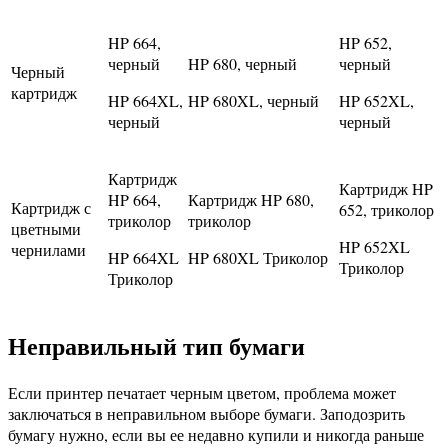
HP 664,
HP 652,
черный
HP 680, черный
черный
Черный
картридж
HP 664XL,
HP 680XL, черный
HP 652XL,
черный
черный
Картридж
Картридж HP
HP 664,
Картридж HP 680,
Картридж с
652, триколор
триколор
триколор
цветными
HP 652XL
чернилами
HP 664XL
HP 680XL Триколор
Триколор
Триколор
Неправильный тип бумаги
Если принтер печатает черным цветом, проблема может
заключаться в неправильном выборе бумаги. Заподозрить
бумагу нужно, если вы ее недавно купили и никогда раньше