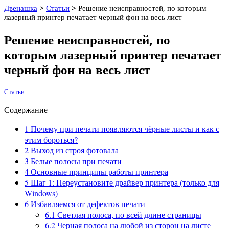
Двенашка
>
Статьи
>
Решение неисправностей, по которым
лазерный принтер печатает черный фон на весь лист
Решение неисправностей, по
которым лазерный принтер печатает
черный фон на весь лист
Статьи
Содержание
1
Почему при печати появляются чёрные листы и как с
этим бороться?
2
Выход из строя фотовала
3
Белые полосы при печати
4
Основные принципы работы принтера
5
Шаг 1: Переустановите драйвер принтера (только для
Windows)
6
Избавляемся от дефектов печати
6.1
Светлая полоса, по всей длине страницы
6.2
Черная полоса на любой из сторон на листе