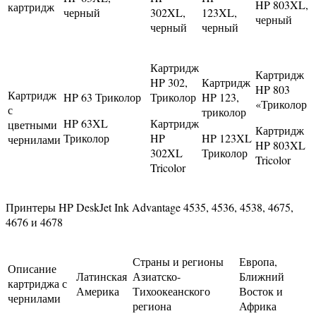
HP 803XL,
картридж
черный
302XL,
123XL,
черный
черный
черный
Картридж
Картридж
HP 302,
Картридж
HP 803
Картридж
HP 63 Триколор
Триколор
HP 123,
«Триколор
с
триколор
HP 63XL
Картридж
цветными
Картридж
Триколор
HP
HP 123XL
чернилами
HP 803XL
302XL
Триколор
Tricolor
Tricolor
Принтеры HP DeskJet Ink Advantage 4535, 4536, 4538, 4675,
4676 и 4678
Страны и регионы
Европа,
Описание
Латинская
Азиатско-
Ближний
картриджа с
Америка
Тихоокеанского
Восток и
чернилами
региона
Африка