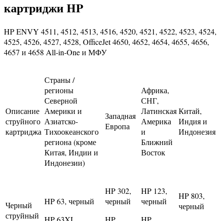
картриджи HP
HP ENVY 4511, 4512, 4513, 4516, 4520, 4521, 4522, 4523, 4524,
4525, 4526, 4527, 4528, OfficeJet 4650, 4652, 4654, 4655, 4656,
4657 и 4658 All-in-One и МФУ
Страны /
регионы
Африка,
Северной
СНГ,
Описание
Америки и
Латинская
Китай,
Западная
струйного
Азиатско-
Америка
Индия и
Европа
картриджа
Тихоокеанского
и
Индонезия
региона (кроме
Ближний
Китая, Индии и
Восток
Индонезии)
HP 302,
HP 123,
HP 803,
HP 63, черный
черный
черный
Черный
черный
струйный
HP 63XL,
HP
HP