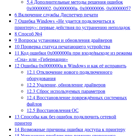
5.4
Дополнительные методы решения ошибок
0x00000002, 0x0000000a, 0x00000006, 0x00000057
6
Включение службы Диспетчер печати
7
Ошибка Windows «Не удается подключиться к
принтеру»: первые действия по устранению неполадок
8
Способ №4
9
Вопросы установки и обновления драйверов
10
Проверка статуса печатающего устройства
11
Код ошибки 0x0000000a при входе/выходе из режима
«Сна» или «Гибернации»
12
Ошибка 0x0000000a в Windows и как её исправить
12.1
Отключение нового подключенного
оборудования
12.2
Удаление, обновление драйверов
12.3
Сброс используемых параметров
12.4
Восстановление повреждённых системных
файлов
12.5
Восстановления ОС
13
Способы как без ошибок подключить сетевой
принтер
14
Возможные причины ошибки доступа к принтеру
15
Устранение проблем при помощи стороннего