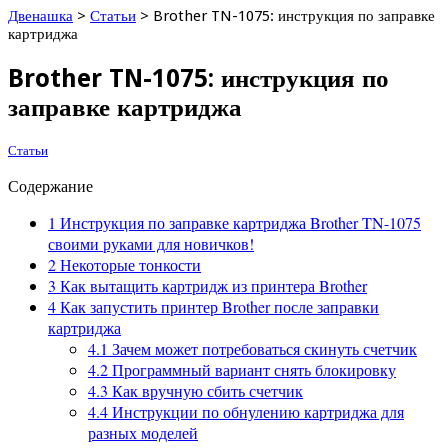
Двенашка
>
Статьи
>
Brother TN-1075: инструкция по заправке
картриджа
Brother TN-1075: инструкция по
заправке картриджа
Статьи
Содержание
1
Инструкция по заправке картриджа Brother TN-1075
своими руками для новичков!
2
Некоторые тонкости
3
Как вытащить картридж из принтера Brother
4
Как запустить принтер Brother после заправки
картриджа
4.1
Зачем может потребоваться скинуть счетчик
4.2
Программный вариант снять блокировку
4.3
Как вручную сбить счетчик
4.4
Инструкции по обнулению картриджа для
разных моделей