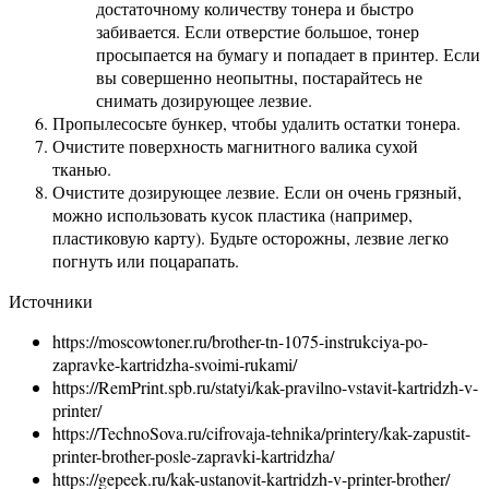
достаточному количеству тонера и быстро
забивается. Если отверстие большое, тонер
просыпается на бумагу и попадает в принтер. Если
вы совершенно неопытны, постарайтесь не
снимать дозирующее лезвие.
Пропылесосьте бункер, чтобы удалить остатки тонера.
Очистите поверхность магнитного валика сухой
тканью.
Очистите дозирующее лезвие. Если он очень грязный,
можно использовать кусок пластика (например,
пластиковую карту). Будьте осторожны, лезвие легко
погнуть или поцарапать.
Источники
https://moscowtoner.ru/brother-tn-1075-instrukciya-po-
zapravke-kartridzha-svoimi-rukami/
https://RemPrint.spb.ru/statyi/kak-pravilno-vstavit-kartridzh-v-
printer/
https://TechnoSova.ru/cifrovaja-tehnika/printery/kak-zapustit-
printer-brother-posle-zapravki-kartridzha/
https://gepeek.ru/kak-ustanovit-kartridzh-v-printer-brother/