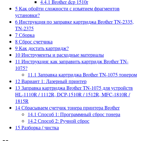
4.4.1
Brother dcp 1510r
5
Как обойти сложности с изъятием фрагментов
установки?
6
Инструкция по заправке картриджа Brother TN-2335,
TN-2375
7
Сборка
8
Сброс счетчика
9
Как достать картридж?
10
Инструменты и расходные материалы
11
Инструкция: как заправить картридж Brother TN-
1075?
11.1
Заправка картриджа Brother TN-1075 тонером
12
Вариант 1: Лазерный принтер
13
Заправка картриджа Brother TN-1075 для устройств
HL-1110R / 1112R, DCP-1510R / 1512R, MFC-1810R /
1815R
14
Сбрасываем счетчик тонера принтера Brother
14.1
Способ 1: Программный сброс тонера
14.2
Способ 2: Ручной сброс
15
Разборка / чистка