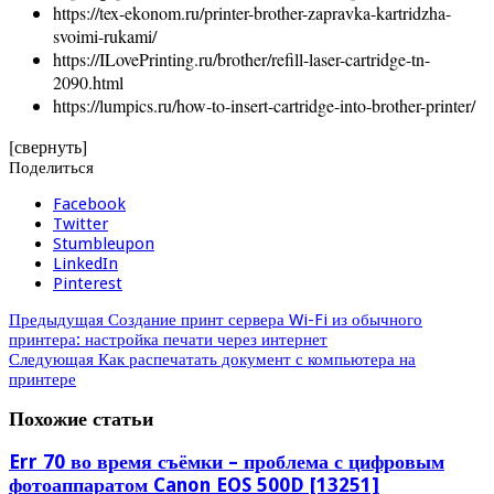
https://tex-ekonom.ru/printer-brother-zapravka-kartridzha-
svoimi-rukami/
https://ILovePrinting.ru/brother/refill-laser-cartridge-tn-
2090.html
https://lumpics.ru/how-to-insert-cartridge-into-brother-printer/
[свернуть]
Поделиться
Facebook
Twitter
Stumbleupon
LinkedIn
Pinterest
Предыдущая
Создание принт сервера Wi-Fi из обычного
принтера: настройка печати через интернет
Следующая
Как распечатать документ с компьютера на
принтере
Похожие статьи
Err 70 во время съёмки – проблема с цифровым
фотоаппаратом Canon EOS 500D [13251]