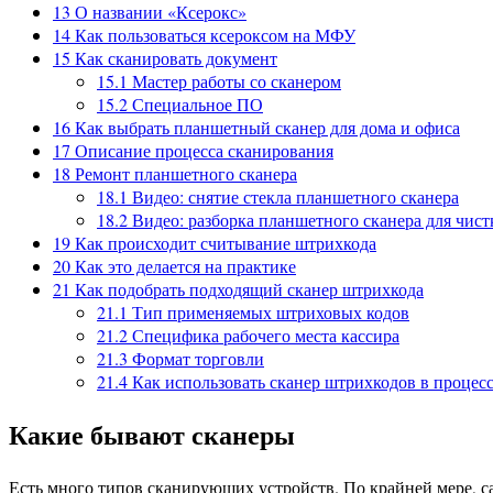
13
О названии «Ксерокс»
14
Как пользоваться ксероксом на МФУ
15
Как сканировать документ
15.1
Мастер работы со сканером
15.2
Специальное ПО
16
Как выбрать планшетный сканер для дома и офиса
17
Описание процесса сканирования
18
Ремонт планшетного сканера
18.1
Видео: снятие стекла планшетного сканера
18.2
Видео: разборка планшетного сканера для чист
19
Как происходит считывание штрихкода
20
Как это делается на практике
21
Как подобрать подходящий сканер штрихкода
21.1
Тип применяемых штриховых кодов
21.2
Специфика рабочего места кассира
21.3
Формат торговли
21.4
Как использовать сканер штрихкодов в процес
Какие бывают сканеры
Есть много типов сканирующих устройств. По крайней мере, с