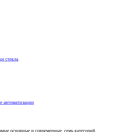
ки стекла
се автоматизации
амые основные и современные, семь категорий.