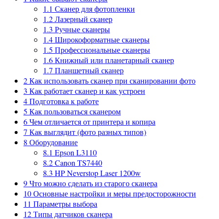
1.1
Сканер для фотопленки
1.2
Лазерный сканер
1.3
Ручные сканеры
1.4
Широкоформатные сканеры
1.5
Профессиональные сканеры
1.6
Книжный или планетарный сканер
1.7
Планшетный сканер
2
Как использовать сканер при сканировании фото
3
Как работает сканер и как устроен
4
Подготовка к работе
5
Как пользоваться сканером
6
Чем отличается от принтера и копира
7
Как выглядит (фото разных типов)
8
Оборудование
8.1
Epson L3110
8.2
Canon TS7440
8.3
HP Neverstop Laser 1200w
9
Что можно сделать из старого сканера
10
Основные настройки и меры предосторожности
11
Параметры выбора
12
Типы датчиков сканера