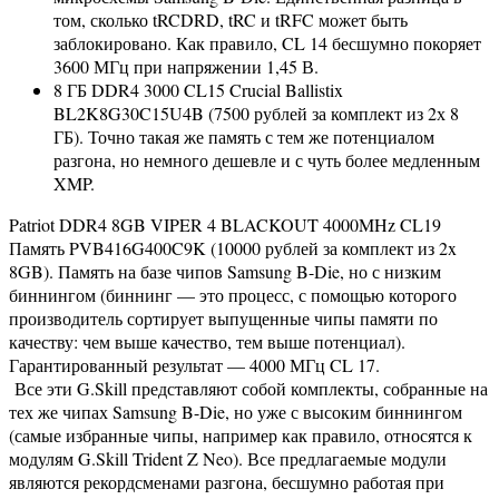
том, сколько tRCDRD, tRC и tRFC может быть
заблокировано. Как правило, CL 14 бесшумно покоряет
3600 МГц при напряжении 1,45 В.
8 ГБ DDR4 3000 CL15 Crucial Ballistix
BL2K8G30C15U4B (7500 рублей за комплект из 2х 8
ГБ). Точно такая же память с тем же потенциалом
разгона, но немного дешевле и с чуть более медленным
XMP.
Patriot DDR4 8GB VIPER 4 BLACKOUT 4000MHz CL19
Память PVB416G400C9K (10000 рублей за комплект из 2x
8GB). Память на базе чипов Samsung B-Die, но с низким
биннингом (биннинг — это процесс, с помощью которого
производитель сортирует выпущенные чипы памяти по
качеству: чем выше качество, тем выше потенциал).
Гарантированный результат — 4000 МГц CL 17.
Все эти G.Skill представляют собой комплекты, собранные на
тех же чипах Samsung B-Die, но уже с высоким биннингом
(самые избранные чипы, например как правило, относятся к
модулям G.Skill Trident Z Neo). Все предлагаемые модули
являются рекордсменами разгона, бесшумно работая при