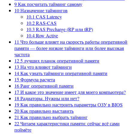
9
Как посчитать тайминг самому
10
Назначение таймингов
10.1
CAS Latency
10.2
RAS-CAS
10.3
RAS Precharge (RP или tRP)
10.4
Row Active
11
Что больше влияет на скорость работы оперативной
памяти — более низкие тайминги или более высокая
частота
12
5 лучших планок оперативной памяти
13
На что влияют тайминги
14
Как узнать тайминги оперативной памяти
15
Формула расчета
16
Ранг оперативной памяти
17
И какое это значение имеет для моего компьютера?
18
Радиаторы. Нужны или нет?
19
Как правильно настроить параметры ОЗУ в BIOS
20
Как правильно выставить
21
Как правильно выбрать тайминг
22
Читаем характеристики памяти: сейчас всё сами
поймёте