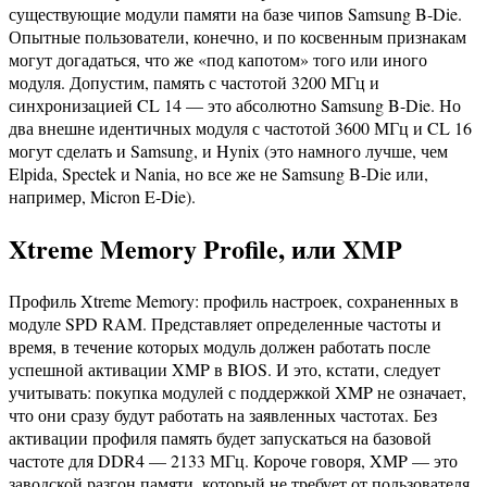
существующие модули памяти на базе чипов Samsung B-Die.
Опытные пользователи, конечно, и по косвенным признакам
могут догадаться, что же «под капотом» того или иного
модуля. Допустим, память с частотой 3200 МГц и
синхронизацией CL 14 — это абсолютно Samsung B-Die. Но
два внешне идентичных модуля с частотой 3600 МГц и CL 16
могут сделать и Samsung, и Hynix (это намного лучше, чем
Elpida, Spectek и Nania, но все же не Samsung B-Die или,
например, Micron E-Die).
Xtreme Memory Profile, или XMP
Профиль Xtreme Memory: профиль настроек, сохраненных в
модуле SPD RAM. Представляет определенные частоты и
время, в течение которых модуль должен работать после
успешной активации XMP в BIOS. И это, кстати, следует
учитывать: покупка модулей с поддержкой XMP не означает,
что они сразу будут работать на заявленных частотах. Без
активации профиля память будет запускаться на базовой
частоте для DDR4 — 2133 МГц. Короче говоря, XMP — это
заводской разгон памяти, который не требует от пользователя