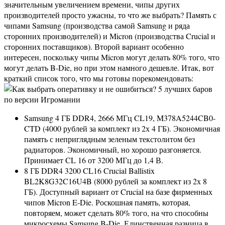
значительным увеличением времени, чипы других
производителей просто ужасны, то что же выбрать? Память с
чипами Samsung (производства самой Samsung и ряда
сторонних производителей) и Micron (производства Crucial и
сторонних поставщиков). Второй вариант особенно
интересен, поскольку чипы Micron могут делать 80% того, что
могут делать B-Die, но при этом намного дешевле. Итак, вот
краткий список того, что мы готовы порекомендовать:
Samsung 4 ГБ DDR4, 2666 МГц CL19, M378A5244CB0-
CTD (4000 рублей за комплект из 2х 4 ГБ). Экономичная
память с неприглядным зеленым текстолитом без
радиаторов. Экономичный, но хорошо разгоняется.
Принимает CL 16 от 3200 МГц до 1,4 В.
8 ГБ DDR4 3200 CL16 Crucial Ballistix
BL2K8G32C16U4B (8000 рублей за комплект из 2х 8
ГБ). Доступный вариант от Crucial на базе фирменных
чипов Micron E-Die. Роскошная память, которая,
повторяем, может сделать 80% того, на что способны
микросхемы Samsung B-Die. Единственная разница в