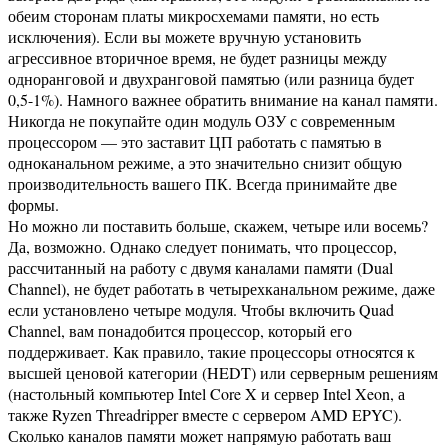
обеим сторонам платы микросхемами памяти, но есть
исключения). Если вы можете вручную установить
агрессивное вторичное время, не будет разницы между
одноранговой и двухранговой памятью (или разница будет
0,5-1%). Намного важнее обратить внимание на канал памяти.
Никогда не покупайте один модуль ОЗУ с современным
процессором — это заставит ЦП работать с памятью в
одноканальном режиме, а это значительно снизит общую
производительность вашего ПК. Всегда принимайте две
формы.
Но можно ли поставить больше, скажем, четыре или восемь?
Да, возможно. Однако следует понимать, что процессор,
рассчитанный на работу с двумя каналами памяти (Dual
Channel), не будет работать в четырехканальном режиме, даже
если установлено четыре модуля. Чтобы включить Quad
Channel, вам понадобится процессор, который его
поддерживает. Как правило, такие процессоры относятся к
высшей ценовой категории (HEDT) или серверным решениям
(настольный компьютер Intel Core X и сервер Intel Xeon, а
также Ryzen Threadripper вместе с сервером AMD EPYC).
Сколько каналов памяти может напрямую работать ваш