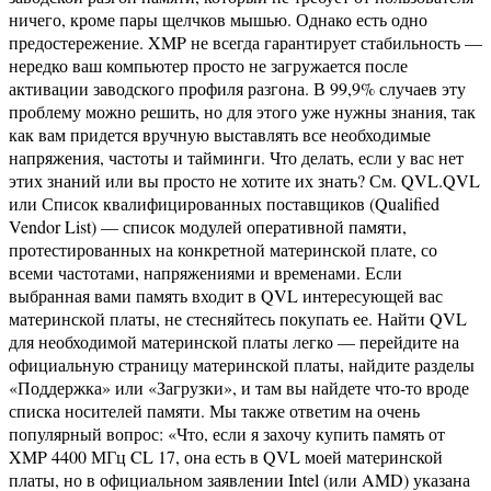
ничего, кроме пары щелчков мышью. Однако есть одно
предостережение. XMP не всегда гарантирует стабильность —
нередко ваш компьютер просто не загружается после
активации заводского профиля разгона. В 99,9% случаев эту
проблему можно решить, но для этого уже нужны знания, так
как вам придется вручную выставлять все необходимые
напряжения, частоты и тайминги. Что делать, если у вас нет
этих знаний или вы просто не хотите их знать? См. QVL.QVL
или Список квалифицированных поставщиков (Qualified
Vendor List) — список модулей оперативной памяти,
протестированных на конкретной материнской плате, со
всеми частотами, напряжениями и временами. Если
выбранная вами память входит в QVL интересующей вас
материнской платы, не стесняйтесь покупать ее. Найти QVL
для необходимой материнской платы легко — перейдите на
официальную страницу материнской платы, найдите разделы
«Поддержка» или «Загрузки», и там вы найдете что-то вроде
списка носителей памяти. Мы также ответим на очень
популярный вопрос: «Что, если я захочу купить память от
XMP 4400 МГц CL 17, она есть в QVL моей материнской
платы, но в официальном заявлении Intel (или AMD) указана