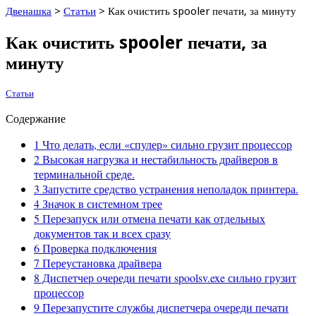
Двенашка
>
Статьи
>
Как очистить spooler печати, за минуту
Как очистить spooler печати, за
минуту
Статьи
Содержание
1
Что делать, если «спулер» сильно грузит процессор
2
Высокая нагрузка и нестабильность драйверов в
терминальной среде.
3
Запустите средство устранения неполадок принтера.
4
Значок в системном трее
5
Перезапуск или отмена печати как отдельных
документов так и всех сразу
6
Проверка подключения
7
Переустановка драйвера
8
Диспетчер очереди печати spoolsv.exe сильно грузит
процессор
9
Перезапустите службы диспетчера очереди печати