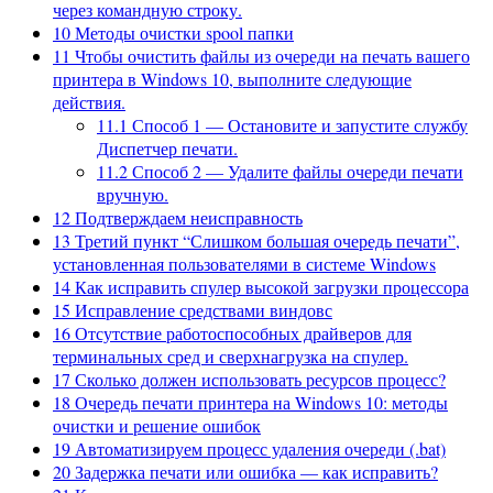
через командную строку.
10
Методы очистки spool папки
11
Чтобы очистить файлы из очереди на печать вашего
принтера в Windows 10, выполните следующие
действия.
11.1
Способ 1 — Остановите и запустите службу
Диспетчер печати.
11.2
Способ 2 — Удалите файлы очереди печати
вручную.
12
Подтверждаем неисправность
13
Третий пункт “Слишком большая очередь печати”,
установленная пользователями в системе Windows
14
Как исправить спулер высокой загрузки процессора
15
Исправление средствами виндовс
16
Отсутствие работоспособных драйверов для
терминальных сред и сверхнагрузка на спулер.
17
Сколько должен использовать ресурсов процесс?
18
Очередь печати принтера на Windows 10: методы
очистки и решение ошибок
19
Автоматизируем процесс удаления очереди (.bat)
20
Задержка печати или ошибка — как исправить?