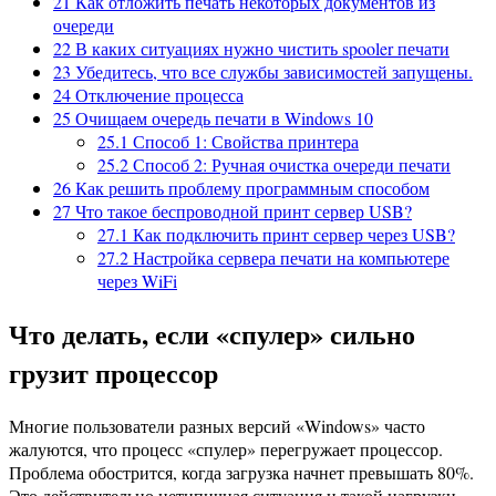
21
Как отложить печать некоторых документов из
очереди
22
В каких ситуациях нужно чистить spooler печати
23
Убедитесь, что все службы зависимостей запущены.
24
Отключение процесса
25
Очищаем очередь печати в Windows 10
25.1
Способ 1: Свойства принтера
25.2
Способ 2: Ручная очистка очереди печати
26
Как решить проблему программным способом
27
Что такое беспроводной принт сервер USB?
27.1
Как подключить принт сервер через USB?
27.2
Настройка сервера печати на компьютере
через WiFi
Что делать, если «спулер» сильно
грузит процессор
Многие пользователи разных версий «Windows» часто
жалуются, что процесс «спулер» перегружает процессор.
Проблема обострится, когда загрузка начнет превышать 80%.
Это действительно нетипичная ситуация и такой нагрузки