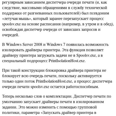
регулярным зависанием диспетчера очереди печати (и, как
следствие, массовыми обращениями в службу технической
поддержки от разгневанных пользователей) был псевдоним
«летучая мышь», который заранее перезапускает процесс
spoolsv.exe на основе расписания (например, в утром и в обед),
освобождая диспетчер очереди от зависших запросов и
очередей.
В Windows Server 2008 и Windows 7 появилась возможность
изолировать драйверы принтера. Эта функция позволяет
драйверу принтера загружать задачи не в Spoolsv.exe, а в
специальный подпроцесс PrintIsolationHost.exe.
При такой конструкции блокировка драйвера принтера не
блокирует всю очередь печати, поскольку активируется
только один поток PrintIsolationHost.exe, а процесс диспетчера
очереди печати spoolsv.exe остается работоспособным.
Теперь несколько слов о комплектации. Диспетчер печати по
умолчанию запускает драйверы печати в изолированном
задании. Это можно изменить с помощью групповой
политики, параметра «Запускать драйвер принтера в