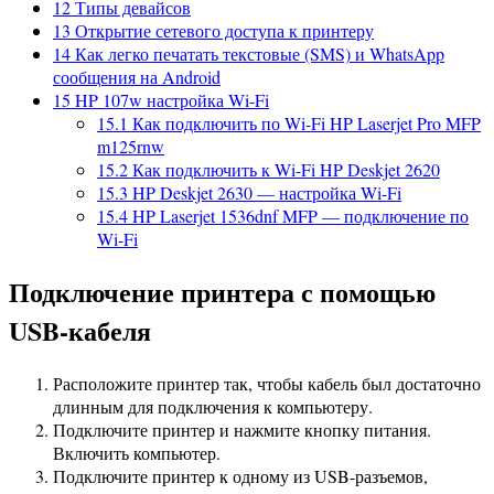
12
Типы девайсов
13
Открытие сетевого доступа к принтеру
14
Как легко печатать текстовые (SMS) и WhatsApp
сообщения на Android
15
HP 107w настройка Wi-Fi
15.1
Как подключить по Wi-Fi HP Laserjet Pro MFP
m125rnw
15.2
Как подключить к Wi-Fi HP Deskjet 2620
15.3
HP Deskjet 2630 — настройка Wi-Fi
15.4
HP Laserjet 1536dnf MFP — подключение по
Wi-Fi
Подключение принтера с помощью
USB-кабеля
Расположите принтер так, чтобы кабель был достаточно
длинным для подключения к компьютеру.
Подключите принтер и нажмите кнопку питания.
Включить компьютер.
Подключите принтер к одному из USB-разъемов,