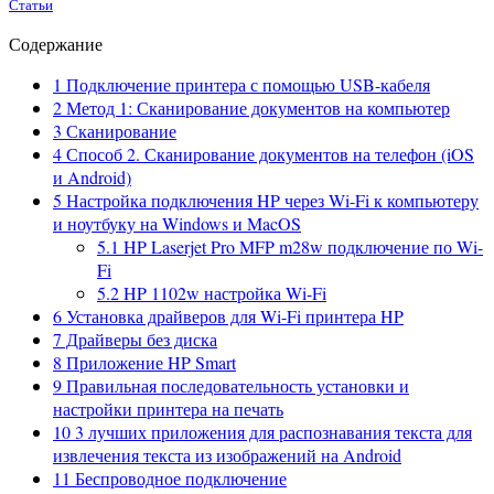
Статьи
Содержание
1
Подключение принтера с помощью USB-кабеля
2
Метод 1: Сканирование документов на компьютер
3
Сканирование
4
Способ 2. Сканирование документов на телефон (iOS
и Android)
5
Настройка подключения HP через Wi-Fi к компьютеру
и ноутбуку на Windows и MacOS
5.1
HP Laserjet Pro MFP m28w подключение по Wi-
Fi
5.2
HP 1102w настройка Wi-Fi
6
Установка драйверов для Wi-Fi принтера HP
7
Драйверы без диска
8
Приложение HP Smart
9
Правильная последовательность установки и
настройки принтера на печать
10
3 лучших приложения для распознавания текста для
извлечения текста из изображений на Android
11
Беспроводное подключение