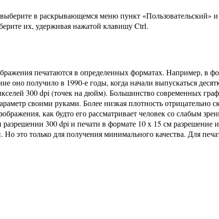
 выберите в раскрывающемся меню пункт «Пользовательский» и 
ерите их, удерживая нажатой клавишу Ctrl.
ображения печатаются в определенных форматах. Например, в ф
ние оно получило в 1990-е годы, когда начали выпускаться деся
икселей 300 dpi (точек на дюйм). Большинство современных гра
араметр своими руками. Более низкая плотность отрицательно с
ображения, как будто его рассматривает человек со слабым зрен
и разрешении 300 dpi и печати в формате 10 x 15 см разрешение
. Но это только для получения минимального качества. Для печ