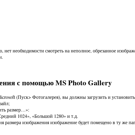
, нет необходимости смотреть на неполное, обрезанное изобра
и.
жения с помощью MS Photo Gallery
crosoft (Пуск> Фотогалерея), вы должны загрузить и установить е
файл;
ить размер…»:
редний 1024», «Большой 1280» и т.д.
я размера изображения изображение будет помещено в ту же папк