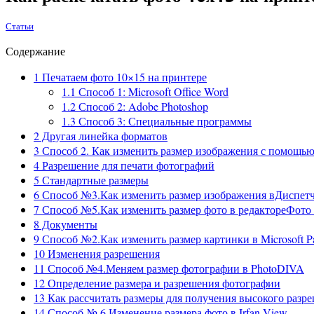
Статьи
Содержание
1
Печатаем фото 10×15 на принтере
1.1
Способ 1: Microsoft Office Word
1.2
Способ 2: Adobe Photoshop
1.3
Способ 3: Специальные программы
2
Другая линейка форматов
3
Способ 2. Как изменить размер изображения с помощью 
4
Разрешение для печати фотографий
5
Стандартные размеры
6
Способ №3.Как изменить размер изображения вДиспетчер
7
Способ №5.Как изменить размер фото в редактореФото
8
Документы
9
Способ №2.Как изменить размер картинки в Microsoft Pa
10
Изменения разрешения
11
Способ №4.Меняем размер фотографии в PhotoDIVA
12
Определение размера и разрешения фотографии
13
Как рассчитать размеры для получения высокого разр
14
Способ № 6.Изменение размера фото в Irfan View