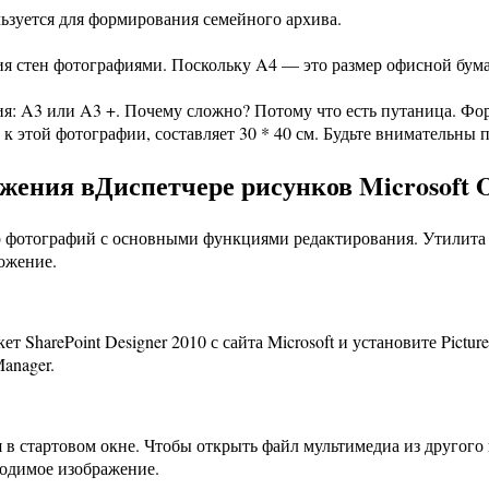
ьзуется для формирования семейного архива.
ния стен фотографиями. Поскольку A4 — это размер офисной бумаг
ния: A3 или A3 +. Почему сложно? Потому что есть путаница. Фо
к этой фотографии, составляет 30 * 40 см. Будьте внимательны п
ения вДиспетчере рисунков Microsoft O
 фотографий с основными функциями редактирования. Утилита бы
ложение.
т SharePoint Designer 2010 с сайта Microsoft и установите Pict
Manager.
 в стартовом окне. Чтобы открыть файл мультимедиа из другого
ходимое изображение.