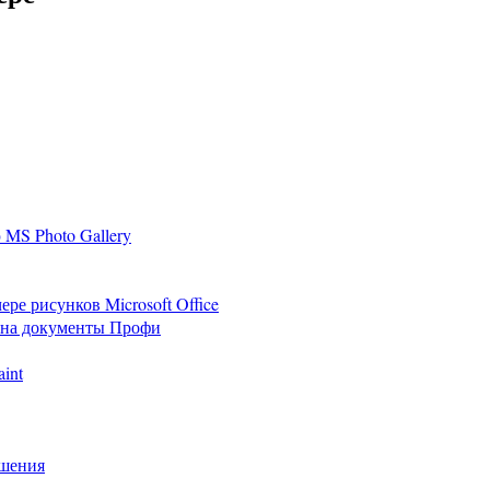
MS Photo Gallery
е рисунков Microsoft Office
 на документы Профи
int
ешения