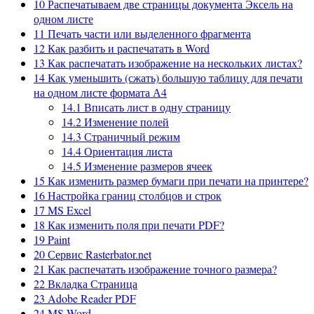
10
Распечатываем две страницы документа Эксель на
одном листе
11
Печать части или выделенного фрагмента
12
Как разбить и распечатать в Word
13
Как распечатать изображение на нескольких листах?
14
Как уменьшить (сжать) большую таблицу для печати
на одном листе формата А4
14.1
Вписать лист в одну страницу
14.2
Изменение полей
14.3
Страничный режим
14.4
Ориентация листа
14.5
Изменение размеров ячеек
15
Как изменить размер бумаги при печати на принтере?
16
Настройка границ столбцов и строк
17
MS Excel
18
Как изменить поля при печати PDF?
19
Paint
20
Сервис Rasterbator.net
21
Как распечатать изображение точного размера?
22
Вкладка Страница
23
Adobe Reader PDF
24
MS Word