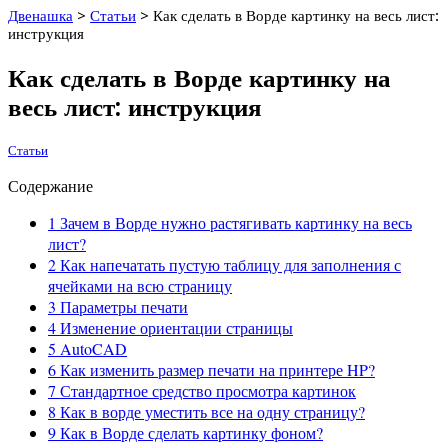
Двенашка
>
Статьи
>
Как сделать в Ворде картинку на весь лист:
инструкция
Как сделать в Ворде картинку на
весь лист: инструкция
Статьи
Содержание
1
Зачем в Ворде нужно растягивать картинку на весь
лист?
2
Как напечатать пустую таблицу для заполнения с
ячейками на всю страницу
3
Параметры печати
4
Изменение ориентации страницы
5
AutoCAD
6
Как изменить размер печати на принтере HP?
7
Стандартное средство просмотра картинок
8
Как в ворде уместить все на одну страницу?
9
Как в Ворде сделать картинку фоном?