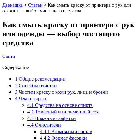
Двенашка
>
Статьи
>
Как смыть краску от принтера с рук или
одежды — выбор чистящего средства
Как смыть краску от принтера с рук
или одежды — выбор чистящего
средства
Статьи
Содержание
1
Общие рекомендации
2
Способы очистки
3
Чистим краску с кожи рук, лица и бровей
4
Чем оттирать
4.1
Средства на основе спирта
4.2
Томатный или лимонный сок
4.3
Влажные салфетки
4.4
Очистители
4.4.1
Возможный состав
4.4.2
Формат фасовки