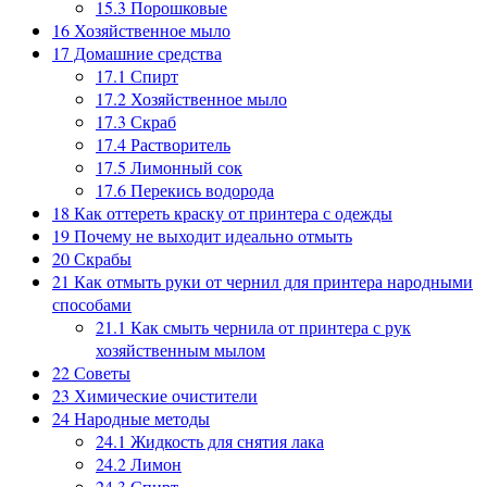
15.3
Порошковые
16
Хозяйственное мыло
17
Домашние средства
17.1
Спирт
17.2
Хозяйственное мыло
17.3
Скраб
17.4
Растворитель
17.5
Лимонный сок
17.6
Перекись водорода
18
Как оттереть краску от принтера с одежды
19
Почему не выходит идеально отмыть
20
Скрабы
21
Как отмыть руки от чернил для принтера народными
способами
21.1
Как смыть чернила от принтера с рук
хозяйственным мылом
22
Советы
23
Химические очистители
24
Народные методы
24.1
Жидкость для снятия лака
24.2
Лимон
24.3
Спирт