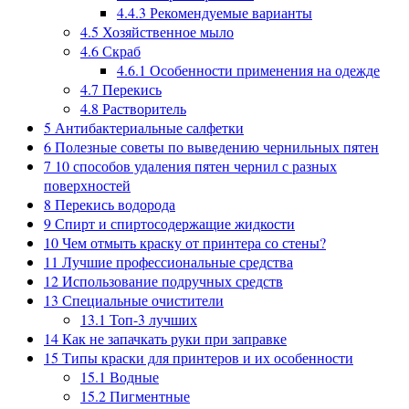
4.4.3
Рекомендуемые варианты
4.5
Хозяйственное мыло
4.6
Скраб
4.6.1
Особенности применения на одежде
4.7
Перекись
4.8
Растворитель
5
Антибактериальные салфетки
6
Полезные советы по выведению чернильных пятен
7
10 способов удаления пятен чернил с разных
поверхностей
8
Перекись водорода
9
Спирт и спиртосодержащие жидкости
10
Чем отмыть краску от принтера со стены?
11
Лучшие профессиональные средства
12
Использование подручных средств
13
Специальные очистители
13.1
Топ-3 лучших
14
Как не запачкать руки при заправке
15
Типы краски для принтеров и их особенности
15.1
Водные
15.2
Пигментные