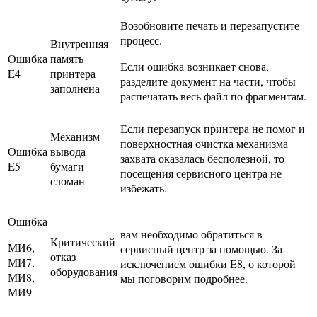
Возобновите печать и перезапустите
процесс.
Внутренняя
Ошибка
память
Если ошибка возникает снова,
E4
принтера
разделите документ на части, чтобы
заполнена
распечатать весь файл по фрагментам.
Если перезапуск принтера не помог и
Механизм
поверхностная очистка механизма
Ошибка
вывода
захвата оказалась бесполезной, то
E5
бумаги
посещения сервисного центра не
сломан
избежать.
Ошибка
вам необходимо обратиться в
Критический
МИ6,
сервисный центр за помощью. За
отказ
МИ7,
исключением ошибки E8, о которой
оборудования
МИ8,
мы поговорим подробнее.
МИ9