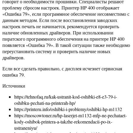
говорит о необходимости прошивки. Специалисты решают
проблему сбросом настроек. Принтер HP 400 отображает
«Ошибка 79», если программное обеспечение несовместимо с
данным методом. Если после восстановления заводских
настроек печать не начинается, рекомендуется проверить
наличие обновленных драйверов. При использовании
пиратского программного обеспечения на принтере HP 400
появляется «Ошибка 79». В такой ситуации также необходимо
переустановить систему и проверить наличие новых
драйверов.
Если все сделать правильно, с дисплея исчезнет сервисная
ошибка 79.
Источники
https://tehnofaq.ru/kak-ustranit-kod-oshibki-e8-e3-79-i-
oshibku-pechati-na-printerah-hp/
https://printeru.info/oshibki-i-problemy/oshibki-hp-m1132
https://moscowtoner.ru/hp-laserjet-m1132-mfp-ne-pechataet-
kody-oshibok-printera-a-takzhe-rekomendacii-po-ix-
ustraneniyu/