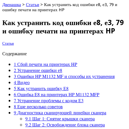
Двенашка
>
Статьи
>
Как устранить код ошибки е8, е3, 79 и
ошибку печати на принтерах HP
Как устранить код ошибки е8, е3, 79
и ошибку печати на принтерах HP
Статьи
Содержание
1
Сбой печати на принтерах HP
2
Устранение ошибки е8
3
Ошибки HP M1132 MF и способы их устранения
4
Видео
5
Как устранить ошибку Е8
6
Ошибка E8 на принтерах HP M1132 MFP
7
Устранение проблемы с кодом Е3
8
Еще несколько советов
9
Диагностика сканирующей линейки сканера
9.1
Шаг 1: Снятие крышки сканера
9.2
Шаг 2: Освобождение блока сканера