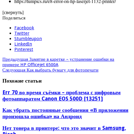
https://lumpics.ru/e8-error-on-hp-laserjet-1132-printer/
[свернуть]
Поделиться
Facebook
Twitter
Stumbleupon
LinkedIn
Pinterest
Предыдущая
Замятие в каретке – устранение ошибки на
примере HP Officejet 6500A
Следующая
Как выбрать бумагу для фотопечати
Похожие статьи
Err 70 во время съёмки – проблема с цифровым
фотоаппаратом Canon EOS 500D [13251]
Как убрать постоянные сообщения «В приложении
произошла ошибка» на Андроид
Нет тонера в принтере: что это значит в Samsung,