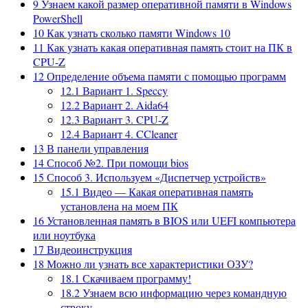
9
Узнаем какой размер оперативной памяти в Windows
PowerShell
10
Как узнать сколько памяти Windows 10
11
Как узнать какая оперативная память стоит на ПК в
CPU-Z
12
Определение объема памяти с помощью программ
12.1
Вариант 1. Speccy
12.2
Вариант 2. Aida64
12.3
Вариант 3. CPU-Z
12.4
Вариант 4. CCleaner
13
В панели управления
14
Способ №2. При помощи bios
15
Способ 3. Используем «Диспетчер устройств»
15.1
Видео — Какая оперативная память
установлена на моем ПК
16
Установленная память в BIOS или UEFI компьютера
или ноутбука
17
Видеоинструкция
18
Можно ли узнать все характеристики ОЗУ?
18.1
Скачиваем программу!
18.2
Узнаем всю информацию через командную
строку