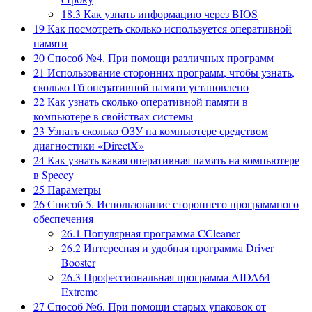
18.3
Как узнать информацию через BIOS
19
Как посмотреть сколько используется оперативной
памяти
20
Способ №4. При помощи различных программ
21
Использование сторонних программ, чтобы узнать,
сколько Гб оперативной памяти установлено
22
Как узнать сколько оперативной памяти в
компьютере в свойствах системы
23
Узнать сколько ОЗУ на компьютере средством
диагностики «DirectX»
24
Как узнать какая оперативная память на компьютере
в Speccy
25
Параметры
26
Способ 5. Использование стороннего программного
обеспечения
26.1
Популярная программа CCleaner
26.2
Интересная и удобная программа Driver
Booster
26.3
Профессиональная программа AIDA64
Extreme
27
Способ №6. При помощи старых упаковок от