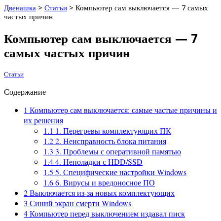
Двенашка
>
Статьи
>
Компьютер сам выключается — 7 самых
частых причин
Компьютер сам выключается — 7
самых частых причин
Статьи
Содержание
1
Компьютер сам выключается: самые частые причины и
их решения
1.1
1. Перегревы комплектующих ПК
1.2
2. Неисправность блока питания
1.3
3. Проблемы с оперативной памятью
1.4
4. Неполадки с HDD/SSD
1.5
5. Специфические настройки Windows
1.6
6. Вирусы и вредоносное ПО
2
Выключается из-за новых комплектующих
3
Синий экран смерти Windows
4
Компьютер перед выключением издавал писк