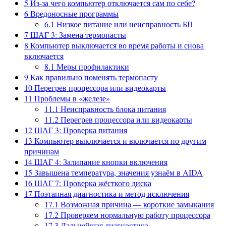
5
Из-за чего компьютер отключается сам по себе?
6
Вредоносные программы
6.1
Низкое питание или неисправность БП
7
ШАГ 3: Замена термопасты
8
Компьютер выключается во время работы и снова
включается
8.1
Меры профилактики
9
Как правильно поменять термопасту
10
Перегрев процессора или видеокарты
11
Проблемы в «железе»
11.1
Неисправность блока питания
11.2
Перегрев процессора или видеокарты
12
ШАГ 3: Проверка питания
13
Компьютер выключается и включается по другим
причинам
14
ШАГ 4: Залипание кнопки включения
15
Завышена температура, значения узнаём в AIDA
16
ШАГ 7: Проверка жёсткого диска
17
Поэтапная диагностика и метод исключения
17.1
Возможная причина — короткие замыкания
17.2
Проверяем нормальную работу процессора
17.3
Дальнейшая диагностика