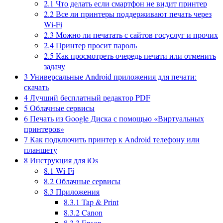
2.1
Что делать если смартфон не видит принтер
2.2
Все ли принтеры поддерживают печать через
Wi-Fi
2.3
Можно ли печатать с сайтов госуслуг и прочих
2.4
Принтер просит пароль
2.5
Как просмотреть очередь печати или отменить
задачу
3
Универсальные Android приложения для печати:
скачать
4
Лучший бесплатный редактор PDF
5
Облачные сервисы
6
Печать из Google Диска с помощью «Виртуальных
принтеров»
7
Как подключить принтер к Android телефону или
планшету
8
Инструкция для iOs
8.1
Wi-Fi
8.2
Облачные сервисы
8.3
Приложения
8.3.1
Tap & Print
8.3.2
Canon
8.3.3
Epson