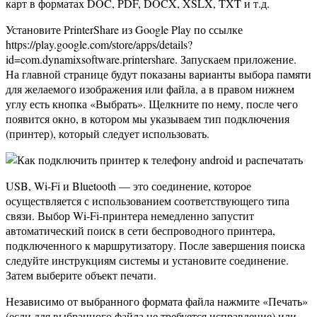
карт в форматах DOC, PDF, DOCX, XSLX, TXT и т.д.
Установите PrinterShare из Google Play по ссылке
https://play.google.com/store/apps/details?
id=com.dynamixsoftware.printershare. Запускаем приложение.
На главной странице будут показаны варианты выбора памяти
для желаемого изображения или файла, а в правом нижнем
углу есть кнопка «Выбрать». Щелкните по нему, после чего
появится окно, в котором мы указываем тип подключения
(принтер), который следует использовать.
USB, Wi-Fi и Bluetooth — это соединение, которое
осуществляется с использованием соответствующего типа
связи. Выбор Wi-Fi-принтера немедленно запустит
автоматический поиск в сети беспроводного принтера,
подключенного к маршрутизатору. После завершения поиска
следуйте инструкциям системы и установите соединение.
Затем выберите объект печати.
Независимо от выбранного формата файла нажмите «Печать»
(если для выбранного файла не требуется исправление) или