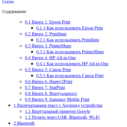
Статьи
Содержание
0.1
Вверх 1. Epson Print
0.1.1
Как использовать Epson Print
0.2
Вверх 2. PrintJinni
0.2.1
Как использовать PrintJinni
0.3
Вверх 3. PrinterShare
0.3.1
Как использовать PrinterShare
0.4
Вверх 4. HP All-in-One
0.4.1
Как использовать HP All-in-One
0.5
Вверх 5. Canon Print
0.5.1
Как использовать Canon Print
0.6
Вверх 6. Happy2Print
0.7
Вверх 7. StarPrint
0.8
Вверх 8. Виртуального
0.9
Вверх 9. Samsung Mobile Print
1
Распечатываем текст с Андроид устройства
1.1
Виртуальный принтер Google
1.2
Печать через USB, Bluetooth, Wi-Fi
2
Bluetooth