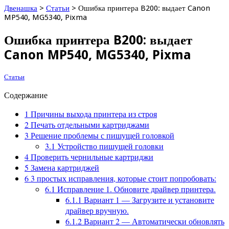
Двенашка
>
Статьи
>
Ошибка принтера B200: выдает Canon
MP540, MG5340, Pixma
Ошибка принтера B200: выдает
Canon MP540, MG5340, Pixma
Статьи
Содержание
1
Причины выхода принтера из строя
2
Печать отдельными картриджами
3
Решение проблемы с пишущей головкой
3.1
Устройство пишущей головки
4
Проверить чернильные картриджи
5
Замена картриджей
6
3 простых исправления, которые стоит попробовать:
6.1
Исправление 1. Обновите драйвер принтера.
6.1.1
Вариант 1 — Загрузите и установите
драйвер вручную.
6.1.2
Вариант 2 — Автоматически обновлять