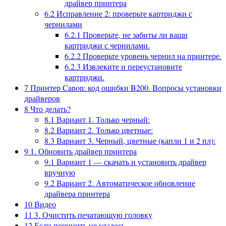
драйвер принтера
6.2
Исправление 2: проверьте картриджи с
чернилами
6.2.1
Проверьте, не забиты ли ваши
картриджи с чернилами.
6.2.2
Проверьте уровень чернил на принтере.
6.2.3
Извлеките и переустановите
картриджи.
7
Принтер Canon: код ошибки B200. Вопросы установки
драйверов
8
Что делать?
8.1
Вариант 1. Только черный:
8.2
Вариант 2. Только цветные:
8.3
Вариант 3. Черный, цветные (капли 1 и 2 пл):
9
1. Обновить драйвер принтера
9.1
Вариант 1 — скачать и установить драйвер
вручную
9.2
Вариант 2. Автоматическое обновление
драйвера принтера
10
Видео
11
3. Очистить печатающую головку
12
Если починить не удалось