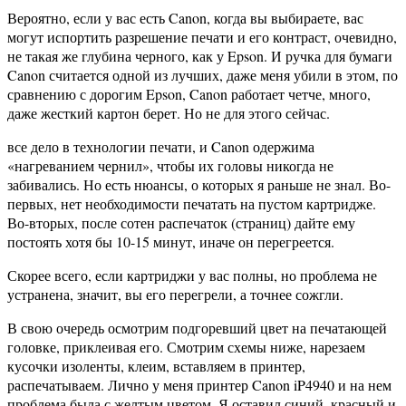
Вероятно, если у вас есть Canon, когда вы выбираете, вас
могут испортить разрешение печати и его контраст, очевидно,
не такая же глубина черного, как у Epson. И ручка для бумаги
Canon считается одной из лучших, даже меня убили в этом, по
сравнению с дорогим Epson, Canon работает четче, много,
даже жесткий картон берет. Но не для этого сейчас.
все дело в технологии печати, и Canon одержима
«нагреванием чернил», чтобы их головы никогда не
забивались. Но есть нюансы, о которых я раньше не знал. Во-
первых, нет необходимости печатать на пустом картридже.
Во-вторых, после сотен распечаток (страниц) дайте ему
постоять хотя бы 10-15 минут, иначе он перегреется.
Скорее всего, если картриджи у вас полны, но проблема не
устранена, значит, вы его перегрели, а точнее сожгли.
В свою очередь осмотрим подгоревший цвет на печатающей
головке, приклеивая его. Смотрим схемы ниже, нарезаем
кусочки изоленты, клеим, вставляем в принтер,
распечатываем. Лично у меня принтер Canon iP4940 и на нем
проблема была с желтым цветом. Я оставил синий, красный и