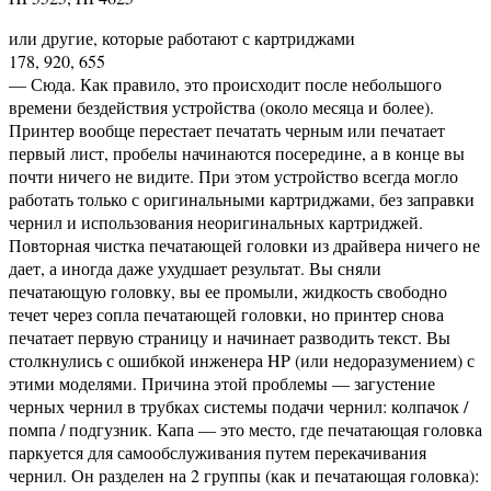
или другие, которые работают с картриджами
178, 920, 655
— Сюда. Как правило, это происходит после небольшого
времени бездействия устройства (около месяца и более).
Принтер вообще перестает печатать черным или печатает
первый лист, пробелы начинаются посередине, а в конце вы
почти ничего не видите. При этом устройство всегда могло
работать только с оригинальными картриджами, без заправки
чернил и использования неоригинальных картриджей.
Повторная чистка печатающей головки из драйвера ничего не
дает, а иногда даже ухудшает результат. Вы сняли
печатающую головку, вы ее промыли, жидкость свободно
течет через сопла печатающей головки, но принтер снова
печатает первую страницу и начинает разводить текст. Вы
столкнулись с ошибкой инженера HP (или недоразумением) с
этими моделями. Причина этой проблемы — загустение
черных чернил в трубках системы подачи чернил: колпачок /
помпа / подгузник. Капа — это место, где печатающая головка
паркуется для самообслуживания путем перекачивания
чернил. Он разделен на 2 группы (как и печатающая головка):