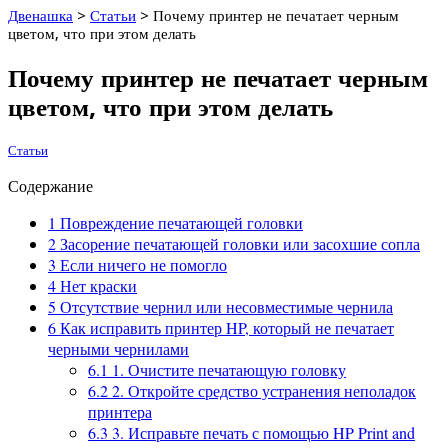
Двенашка
>
Статьи
>
Почему принтер не печатает черным
цветом, что при этом делать
Почему принтер не печатает черным
цветом, что при этом делать
Статьи
Содержание
1
Повреждение печатающей головки
2
Засорение печатающей головки или засохшие сопла
3
Если ничего не помогло
4
Нет краски
5
Отсутствие чернил или несовместимые чернила
6
Как исправить принтер HP, который не печатает
черными чернилами
6.1
1. Очистите печатающую головку
6.2
2. Откройте средство устранения неполадок
принтера
6.3
3. Исправьте печать с помощью HP Print and