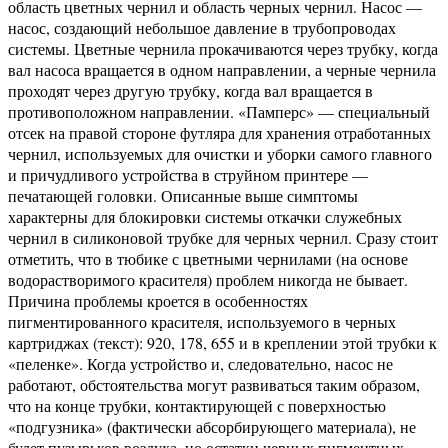
область цветных чернил и область черных чернил. Насос —
насос, создающий небольшое давление в трубопроводах
системы. Цветные чернила прокачиваются через трубку, когда
вал насоса вращается в одном направлении, а черные чернила
проходят через другую трубку, когда вал вращается в
противоположном направлении. «Памперс» — специальный
отсек на правой стороне футляра для хранения отработанных
чернил, используемых для очистки и уборки самого главного
и причудливого устройства в струйном принтере —
печатающей головки. Описанные выше симптомы
характерны для блокировки системы откачки служебных
чернил в силиконовой трубке для черных чернил. Сразу стоит
отметить, что в тюбике с цветными чернилами (на основе
водорастворимого красителя) проблем никогда не бывает.
Причина проблемы кроется в особенностях
пигментированного красителя, используемого в черных
картриджах (текст): 920, 178, 655 и в креплении этой трубки к
«пеленке». Когда устройство и, следовательно, насос не
работают, обстоятельства могут развиваться таким образом,
что на конце трубки, контактирующей с поверхностью
«подгузника» (фактически абсорбирующего материала), не
будет пузырьков воздуха, но остатки черных пигментных