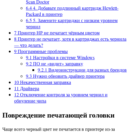
Scan Doctor
6.4
4. Добавьте подлинный картридж Hewlett-
Packard в принтер
6.5
5. Замените картриджи с низким уровнем
чернил
7
Принтер НР не печатает чёрным цветом
8
Принтер не печатает, хотя в картриджах есть чернила
— что делать?
9
Программные проблемы
9.1
Настройки в системе Windows
9.2
ПО не «видит» заправку
9.2.1
Видеоинструкции для разных брендов
9.3
Нужно обновить драйвер принтера
10
Некачественная заправка
11
Драйвера
12
Отключение контроля за уровнем чернил и
обнуление чипа
Повреждение печатающей головки
Чаще всего черный цвет не печатается в принтере из-за