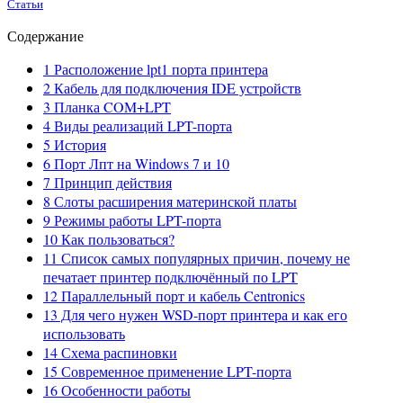
Статьи
Содержание
1
Расположение lpt1 порта принтера
2
Кабель для подключения IDE устройств
3
Планка COM+LPT
4
Виды реализаций LPT-порта
5
История
6
Порт Лпт на Windows 7 и 10
7
Принцип действия
8
Слоты расширения материнской платы
9
Режимы работы LPT-порта
10
Как пользоваться?
11
Список самых популярных причин, почему не
печатает принтер подключённый по LPT
12
Параллельный порт и кабель Centronics
13
Для чего нужен WSD-порт принтера и как его
использовать
14
Схема распиновки
15
Современное применение LPT-порта
16
Особенности работы