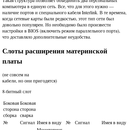
Такая структура позволяет объединить два персональных
компьютера в единую сеть. Все, что для этого нужно —
наличие портов и специального кабеля Interlink. В те времена,
когда сетевые карты были редкостью, этот тип сети был
довольно популярен. Но необходимо было произвести
настройки в BIOS (включить режим параллельного порта),
что доставляло дополнительные неудобства.
Слоты расширения материнской
платы
(не совсем на
кабели, но они пригодятся)
8-битный слот
Боковая
Боковая
сторона
сторона
сборка
сварка
№
Сигнал
Имея в виду
№
Сигнал
Имея в виду
Мониторинг