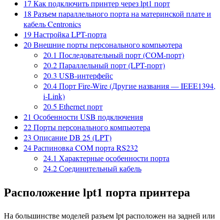
17
Как подключить принтер через lpt1 порт
18
Разъем параллельного порта на материнской плате и
кабель Centronics
19
Настройка LPT-порта
20
Внешние порты персонального компьютера
20.1
Последовательный порт (COM-порт)
20.2
Параллельный порт (LPT-порт)
20.3
USB-интерфейс
20.4
Порт Fire-Wire (Другие названия — IEEE1394,
i-Link)
20.5
Ethernet порт
21
Особенности USB подключения
22
Порты персонального компьютера
23
Описание DB 25 (LPT)
24
Распиновка COM порта RS232
24.1
Характерные особенности порта
24.2
Соединительный кабель
Расположение lpt1 порта принтера
На большинстве моделей разъем lpt расположен на задней или