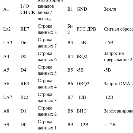
I / O
каналов
A1
B1
GND
Земля
CH CK
ввода /
вывода
Строка
Би
La2
RE7
РЭС ДРВ
Сигнал сброс
данных 8
2
Строка
LA3
D6
B3
+ 5В
+ 5В
данных 7
Строка
Запрос на
A4
D5
B4
IRQ2
данных 6
прерывание 2
Строка
A5
D4
B5
-5В
-5В
данных 5
Строка
A6
RE3
B6
DRQ2
Запрос DMA 
данных 4
Строка
LA7
Re2
B7
-12В
-12В
данных 3
Строка
A8
D1
B8
ВИЭ
Зарезервиров
данных 2
Строка
A9
D0
B9
+ 12В
+ 12В
данных 1