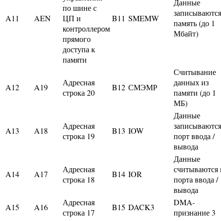
Данные
по шине с
записываются
A11
AEN
ЦП и
B11
SMEMW
память (до 1
контроллером
Мбайт)
прямого
доступа к
памяти
Считывание
Адресная
данных из
A12
A19
B12
СМЭМР
строка 20
памяти (до 1
МБ)
Данные
Адресная
записываются
A13
A18
B13
IOW
строка 19
порт ввода /
вывода
Данные
Адресная
считываются 
A14
A17
B14
IOR
строка 18
порта ввода /
вывода
Адресная
DMA-
A15
A16
B15
DACK3
строка 17
признание 3