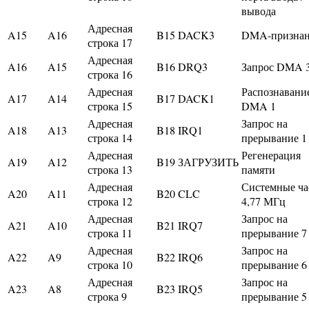
вывода
Адресная
A15
A16
B15
DACK3
DMA-признан
строка 17
Адресная
A16
A15
B16
DRQ3
Запрос DMA 
строка 16
Адресная
Распознавани
A17
A14
B17
DACK1
строка 15
DMA 1
Адресная
Запрос на
A18
A13
B18
IRQ1
строка 14
прерывание 1
Адресная
Регенерация
A19
A12
B19
ЗАГРУЗИТЬ
строка 13
памяти
Адресная
Системные ч
A20
A11
B20
CLC
строка 12
4,77 МГц
Адресная
Запрос на
A21
A10
B21
IRQ7
строка 11
прерывание 7
Адресная
Запрос на
A22
A9
B22
IRQ6
строка 10
прерывание 6
Адресная
Запрос на
A23
A8
B23
IRQ5
строка 9
прерывание 5