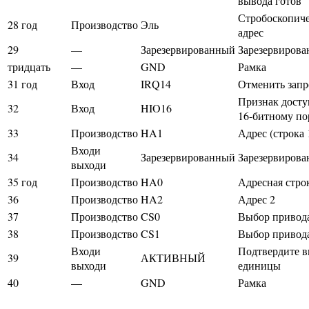
вывода готов
Стробоскопич
28 год
Производство
Эль
адрес
29
—
Зарезервированный
Зарезервиров
тридцать
—
GND
Рамка
31 год
Вход
IRQ14
Отменить запр
Признак досту
32
Вход
HIO16
16-битному по
33
Производство
HA1
Адрес (строка 
Входи
34
Зарезервированный
Зарезервиров
выходи
35 год
Производство
HA0
Адресная стро
36
Производство
HA2
Адрес 2
37
Производство
CS0
Выбор привод
38
Производство
CS1
Выбор привод
Входи
Подтвердите 
39
АКТИВНЫЙ
выходи
единицы
40
—
GND
Рамка