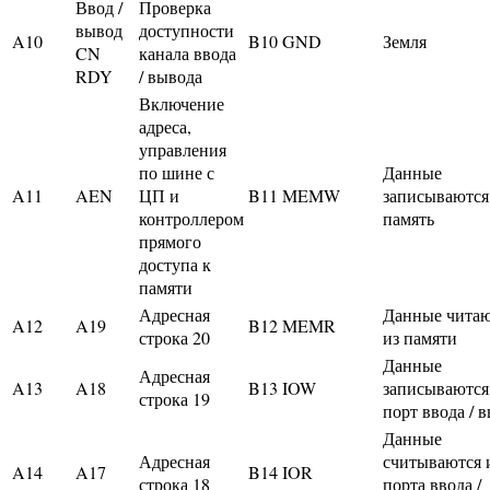
Ввод /
Проверка
вывод
доступности
A10
B10
GND
Земля
CN
канала ввода
RDY
/ вывода
Включение
адреса,
управления
по шине с
Данные
A11
AEN
ЦП и
B11
MEMW
записываются
контроллером
память
прямого
доступа к
памяти
Адресная
Данные читаю
A12
A19
B12
MEMR
строка 20
из памяти
Данные
Адресная
A13
A18
B13
IOW
записываются
строка 19
порт ввода / 
Данные
Адресная
считываются 
A14
A17
B14
IOR
строка 18
порта ввода /