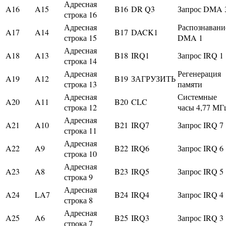
Адресная
A16
A15
B16
DR Q3
Запрос DMA 
строка 16
Адресная
Распознавани
A17
A14
B17
DACK1
строка 15
DMA 1
Адресная
A18
A13
B18
IRQ1
Запрос IRQ 1
строка 14
Адресная
Регенерация
A19
A12
B19
ЗАГРУЗИТЬ
строка 13
памяти
Адресная
Системные
A20
A11
B20
CLC
строка 12
часы 4,77 МГ
Адресная
A21
A10
B21
IRQ7
Запрос IRQ 7
строка 11
Адресная
A22
A9
B22
IRQ6
Запрос IRQ 6
строка 10
Адресная
A23
A8
B23
IRQ5
Запрос IRQ 5
строка 9
Адресная
A24
LA7
B24
IRQ4
Запрос IRQ 4
строка 8
Адресная
A25
A6
B25
IRQ3
Запрос IRQ 3
строка 7