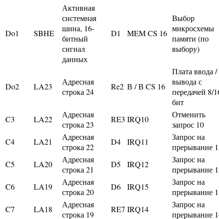
Активная
системная
Выбор
шина, 16-
микросхемы
Do1
SBHE
D1
MEM CS 16
битный
памяти (по
сигнал
выбору)
данных
Плата ввода /
Адресная
вывода с
Do2
LA23
Re2
В / В CS 16
строка 24
передачей 8/1
бит
Адресная
Отменить
C3
LA22
RE3
IRQ10
строка 23
запрос 10
Адресная
Запрос на
C4
LA21
D4
IRQ11
строка 22
прерывание 1
Адресная
Запрос на
C5
LA20
D5
IRQ12
строка 21
прерывание 1
Адресная
Запрос на
C6
LA19
D6
IRQ15
строка 20
прерывание 1
Адресная
Запрос на
C7
LA18
RE7
IRQ14
строка 19
прерывание 1