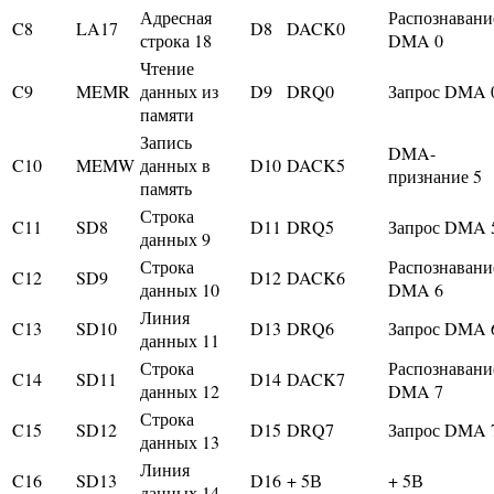
Адресная
Распознавани
C8
LA17
D8
DACK0
строка 18
DMA 0
Чтение
C9
MEMR
данных из
D9
DRQ0
Запрос DMA 
памяти
Запись
DMA-
C10
MEMW
данных в
D10
DACK5
признание 5
память
Строка
C11
SD8
D11
DRQ5
Запрос DMA 
данных 9
Строка
Распознавани
C12
SD9
D12
DACK6
данных 10
DMA 6
Линия
C13
SD10
D13
DRQ6
Запрос DMA 
данных 11
Строка
Распознавани
C14
SD11
D14
DACK7
данных 12
DMA 7
Строка
C15
SD12
D15
DRQ7
Запрос DMA 
данных 13
Линия
C16
SD13
D16
+ 5В
+ 5В
данных 14