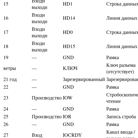
Входи
15
HD1
Строка данных
выходи
Входи
16
HD14
Линия данных
выходи
Входи
17
HD0
Строка данных
выходи
Входи
18
HD15
Линия данных
выходи
19
—
GND
Рамка
Ключ разъема
ветры
—
КЛЮЧ
(отсутствует)
21 год
—
Зарезервированный
Зарезервиров
22
—
GND
Рамка
Стробоскопиче
23
Производство
IOW
чтение
24
—
GND
Рамка
25
Производство
IOR
Запись строба
26
—
GND
Рамка
Канал ввода /
27
Вход
IOCRDY