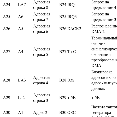
Адресная
Запрос на
A24
LA7
B24
IRQ4
строка 8
прерывание 4
Адресная
Запрос на
A25
A6
B25
IRQ3
строка 7
прерывание 3
Адресная
Распознавани
A26
A5
B26
DACK2
строка 6
DMA 2
Терминальны
счетчик,
Адресная
сигнализируе
A27
A4
B27
Т / С
строка 5
окончании
преобразован
DMA
Блокировка
Адресная
адресов включ
A28
LA3
B28
Эль
строка 4
адрес / выпус
данных
Адресная
A29
La2
B29
+ 5В
+ 5В
строка 3
Частота такто
A30
A1
Адрес 2
B30
OSC
генератора