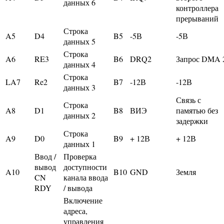
данных 6
контроллера
прерываний
Строка
A5
D4
B5
-5В
-5В
данных 5
Строка
A6
RE3
B6
DRQ2
Запрос DMA 
данных 4
Строка
LA7
Re2
B7
-12В
-12В
данных 3
Связь с
Строка
A8
D1
B8
ВИЭ
памятью без
данных 2
задержки
Строка
A9
D0
B9
+ 12В
+ 12В
данных 1
Ввод /
Проверка
вывод
доступности
A10
B10
GND
Земля
CN
канала ввода
RDY
/ вывода
Включение
адреса,
управления