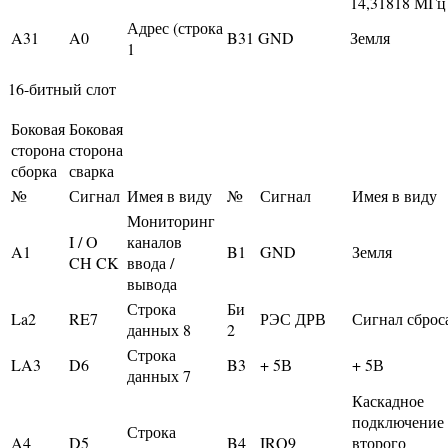
14,31818 МГц
Адрес (строка
A31
A0
B31
GND
Земля
1
16-битный слот
Боковая
Боковая
сторона
сторона
сборка
сварка
№
Сигнал
Имея в виду
№
Сигнал
Имея в виду
Мониторинг
I / O
каналов
A1
B1
GND
Земля
CH CK
ввода /
вывода
Строка
Би
La2
RE7
РЭС ДРВ
Сигнал сброс
данных 8
2
Строка
LA3
D6
B3
+ 5В
+ 5В
данных 7
Каскадное
подключение
Строка
A4
D5
B4
IRQ9
второго