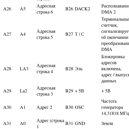
Адресная
Распознавани
A26
A5
B26
DACK2
строка 6
DMA 2
Терминальны
счетчик,
Адресная
сигнализируе
A27
A4
B27
Т / С
строка 5
об окончании
преобразован
DMA
Блокировка
адресов
Адресная
A28
LA3
B28
Эль
включена,
строка 4
адрес / выпус
данных
Адресная
A29
La2
B29
+ 5В
+ 5В
строка 3
Частота
A30
A1
Адрес 2
B30
OSC
генератора
14,31818 МГц
Адрес (строка
A31
A0
B31
GND
Земля
1