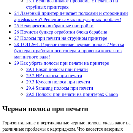
23.1
Если возникают проблемы с печатью на
струйных принтерах
24
Лазерный принтер печатает полосами и сторонними
артефактами? Решение самых популярных проблем!
25
Некорректно выбранные настройки
26
Почисти бункер отработки блока барабана
27
Полосы при печати на струйном принтере
28
ТОП №4. Горизонтальные черные полосы? Чистка
бункера отработанного тонера и проверка контактов
магнитного вала!
29
Как убрать полосы при печати на принтере
29.1
Epson полосы при печати
29.2
HP полосы при печати
29.3
Kyocera полоса при печати
29.4
Samsung полосы при печати
29.5
Полосы при печати на принтерах Canon
Черная полоса при печати
Горизонтальные и вертикальные черные полосы указывают на
различные проблемы с картриджем. Что касается лазерных