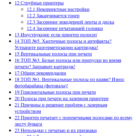
12
Струйные принтеры
12.1
Некорректные настройки
12.2
Заканчивается тонер
12.3
Засорение энкодерной ленты и диска
12.4
Засорение печатающей головки
13
Инуструкция: если принтер полосит
14
ТОП №5. Хаотичные полосы и артефакты?
Устраните разгерметизацию картриджа!
15
Вертикальные полосы при печати
16
ТОП №3. Белые полосы или пропуски во время
печати? Заправьте картридж!
17
Общие рекомендации
18
ТОП №1. Вертикальные полосы по краям? Износ
фотобарабана (фотовала)!
19
Горизонтальные полосы при печати
20
Полосы при печати на лазерном принтере
21
Причины и решение проблем с лазерным
устройством
22
Принтер печатает с поперечными полосами по всему
листу бумаги
23
Неполадки с печатью и их признаки