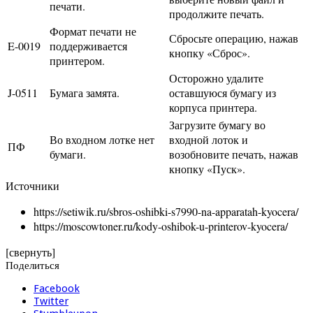
печати.
продолжите печать.
Формат печати не
Сбросьте операцию, нажав
E-0019
поддерживается
кнопку «Сброс».
принтером.
Осторожно удалите
J-0511
Бумага замята.
оставшуюся бумагу из
корпуса принтера.
Загрузите бумагу во
Во входном лотке нет
входной лоток и
ПФ
бумаги.
возобновите печать, нажав
кнопку «Пуск».
Источники
https://setiwik.ru/sbros-oshibki-s7990-na-apparatah-kyocera/
https://moscowtoner.ru/kody-oshibok-u-printerov-kyocera/
[свернуть]
Поделиться
Facebook
Twitter