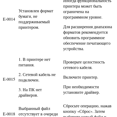
Иногда функциональность
принтера может быть
Установлен формат
ограничена на
бумаги, не
программном уровне.
E-0014
поддерживаемый
Для расширения диапазона
принтером.
форматов рекомендуется
обновить программное
обеспечение печатающего
устройства.
1. В принтере нет
Проверьте целостность
питания.
сетевого кабеля.
2. Сетевой кабель не
Включите принтер.
E-0015
подключен.
При необходимости
3. На ПК нет
установите драйвер.
драйверов.
Сбросьте операцию, нажав
Выбранный файл
кнопку «Сброс». Затем
E-0018
отсутствует в очереди
выберите новый файл и