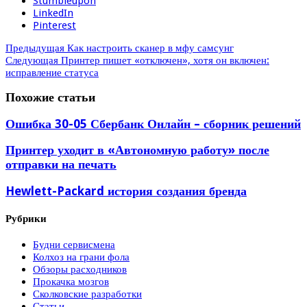
Stumbleupon
LinkedIn
Pinterest
Предыдущая
Как настроить сканер в мфу самсунг
Следующая
Принтер пишет «отключен», хотя он включен:
исправление статуса
Похожие статьи
Ошибка 30-05 Сбербанк Онлайн – сборник решений
Принтер уходит в «Автономную работу» после
отправки на печать
Hewlett-Packard история создания бренда
Рубрики
Будни сервисмена
Колхоз на грани фола
Обзоры расходников
Прокачка мозгов
Сколковские разработки
Статьи