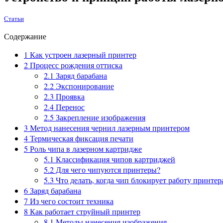
Статьи
Содержание
1
Как устроен лазерный принтер
2
Процесс рождения оттиска
2.1
Заряд барабана
2.2
Экспонирование
2.3
Проявка
2.4
Перенос
2.5
Закрепление изображения
3
Метод нанесения чернил лазерным принтером
4
Термическая фиксация печати
5
Роль чипа в лазерном картридже
5.1
Классификация чипов картриджей
5.2
Для чего чипуются принтеры?
5.3
Что делать, когда чип блокирует работу принтер
6
Заряд барабана
7
Из чего состоит техника
8
Как работает струйный принтер
8.1
Методы нанесения изображения