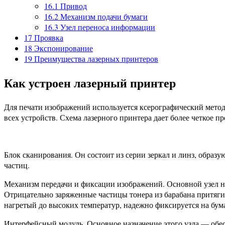
16.1
Привод
16.2
Механизм подачи бумаги
16.3
Узел переноса информации
17
Проявка
18
Экспонирование
19
Преимущества лазерных принтеров
Как устроен лазерный принтер
Для печати изображений используется ксерографический метод
всех устройств. Схема лазерного принтера дает более четкое п
Блок сканирования. Он состоит из серии зеркал и линз, образ
частиц.
Механизм передачи и фиксации изображений. Основной узел на 
Отрицательно заряженные частицы тонера из барабана притягив
нагретый до высоких температур, надежно фиксируется на бума
Интерфейсный модуль. Основное назначение этого узла — обе