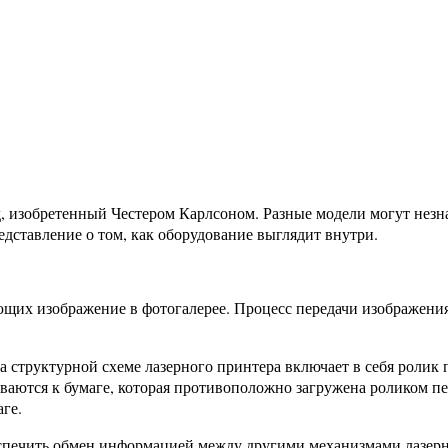
, изобретенный Честером Карлсоном. Разные модели могут незн
редставление о том, как оборудование выглядит внутри.
ующих изображение в фотогалерее. Процесс передачи изображения
структурной схеме лазерного принтера включает в себя ролик п
аются к бумаге, которая противоположно загружена роликом пере
ге.
спечить обмен информацией между другими механизмами лазерн