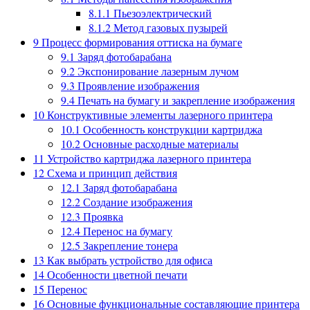
8.1.1
Пьезоэлектрический
8.1.2
Метод газовых пузырей
9
Процесс формирования оттиска на бумаге
9.1
Заряд фотобарабана
9.2
Экспонирование лазерным лучом
9.3
Проявление изображения
9.4
Печать на бумагу и закрепление изображения
10
Конструктивные элементы лазерного принтера
10.1
Особенность конструкции картриджа
10.2
Основные расходные материалы
11
Устройство картриджа лазерного принтера
12
Схема и принцип действия
12.1
Заряд фотобарабана
12.2
Создание изображения
12.3
Проявка
12.4
Перенос на бумагу
12.5
Закрепление тонера
13
Как выбрать устройство для офиса
14
Особенности цветной печати
15
Перенос
16
Основные функциональные составляющие принтера