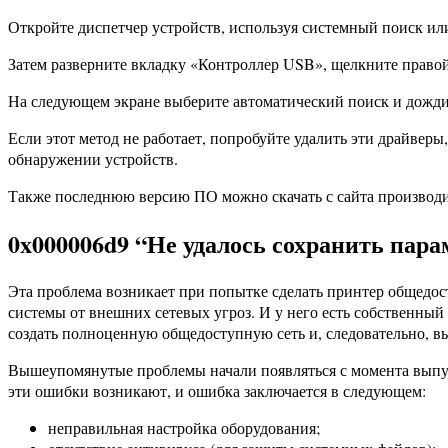
Откройте диспетчер устройств, используя системный поиск ил
Затем разверните вкладку «Контроллер USB», щелкните право
На следующем экране выберите автоматический поиск и дожди
Если этот метод не работает, попробуйте удалить эти драйвер
обнаружении устройств.
Также последнюю версию ПО можно скачать с сайта производи
0x000006d9 “Не удалось сохранить пар
Эта проблема возникает при попытке сделать принтер общедос
системы от внешних сетевых угроз. И у него есть собственны
создать полноценную общедоступную сеть и, следовательно, вы
Вышеупомянутые проблемы начали появляться с момента выпус
эти ошибки возникают, и ошибка заключается в следующем:
неправильная настройка оборудования;