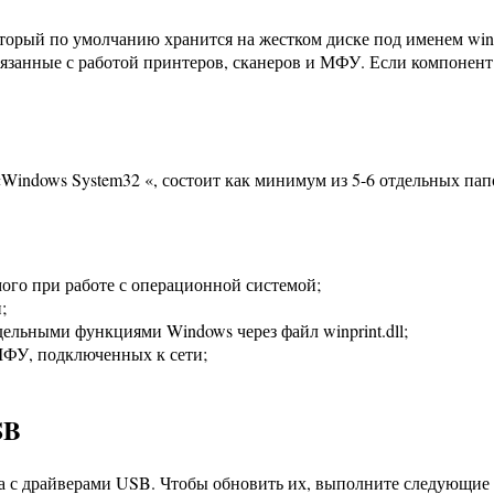
орый по умолчанию хранится на жестком диске под именем winpr
занные с работой принтеров, сканеров и МФУ. Если компонент 
«Windows System32 «, состоит как минимум из 5-6 отдельных п
мого при работе с операционной системой;
;
тдельными функциями Windows через файл winprint.dll;
МФУ, подключенных к сети;
SB
на с драйверами USB. Чтобы обновить их, выполните следующие 