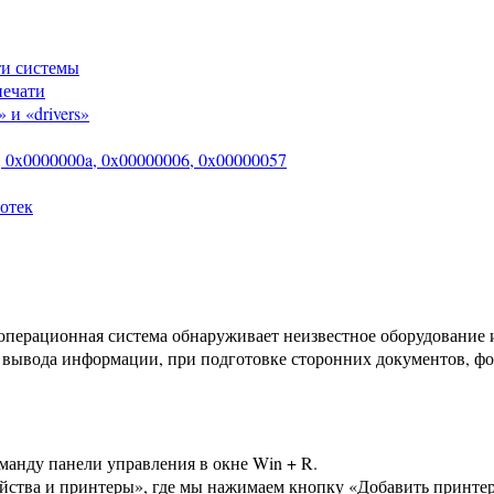
ти системы
печати
 и «drivers»
0x0000000a, 0x00000006, 0x00000057
отек
 операционная система обнаруживает неизвестное оборудование 
я вывода информации, при подготовке сторонних документов, ф
манду панели управления в окне Win + R.
ойства и принтеры», где мы нажимаем кнопку «Добавить принтер