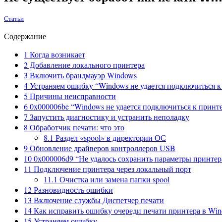
Статьи
Содержание
1
Когда возникает
2
Добавление локального принтера
3
Включить брандмауэр Windows
4
Устраняем ошибку “Windows не удается подключиться к 
5
Причины неисправности
6
0x000006be “Windows не удается подключиться к принт
7
Запустить диагностику и устранить неполадку
8
Обработчик печати: что это
8.1
Раздел «spool» в директории ОС
9
Обновление драйверов контроллеров USB
10
0x000006d9 “Не удалось сохранить параметры принте
11
Подключение принтера через локальный порт
11.1
Очистка или замена папки spool
12
Разновидность ошибки
13
Включение службы Диспетчер печати
14
Как исправить ошибку очереди печати принтера в Win
15
Устраняем ошибку