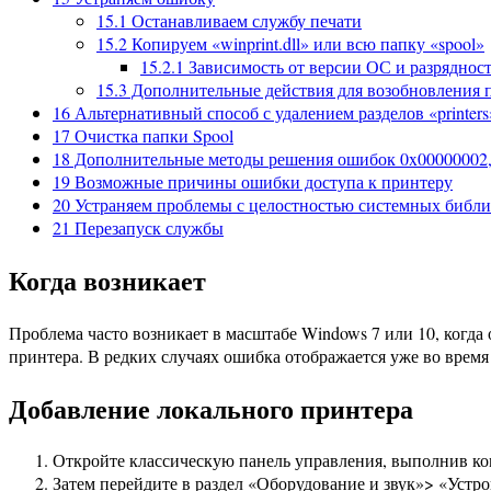
15.1
Останавливаем службу печати
15.2
Копируем «winprint.dll» или всю папку «spool»
15.2.1
Зависимость от версии ОС и разряднос
15.3
Дополнительные действия для возобновления 
16
Альтернативный способ с удалением разделов «printers»
17
Очистка папки Spool
18
Дополнительные методы решения ошибок 0x00000002, 
19
Возможные причины ошибки доступа к принтеру
20
Устраняем проблемы с целостностью системных библи
21
Перезапуск службы
Когда возникает
Проблема часто возникает в масштабе Windows 7 или 10, когда
принтера. В редких случаях ошибка отображается уже во врем
Добавление локального принтера
Откройте классическую панель управления, выполнив ко
Затем перейдите в раздел «Оборудование и звук»> «Устр