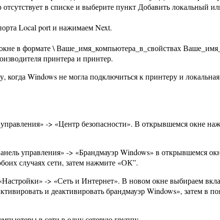
отсутствует в списке и выберите пункт Добавить локальный ил
орта Local port и нажимаем Next.
 окне в формате \ Ваше_имя_компьютера_в_свойствах Ваше_имя
оизводителя принтера и принтер.
 когда Windows не могла подключиться к принтеру и локальная 
управления» -> «Центр безопасности». В открывшемся окне на
.
«Панель управления» -> «Брандмауэр Windows» в открывшемся о
боих случаях сети, затем нажмите «ОК”.
 «Настройки» -> «Сеть и Интернет». В новом окне выбираем вкл
тивировать и деактивировать брандмауэр Windows», затем в поя
омпьютеры в сети в одну сетевую группу.