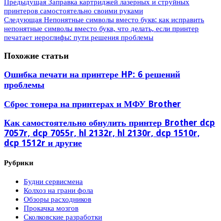
Предыдущая
Заправка картриджей лазерных и струйных
принтеров самостоятельно своими руками
Следующая
Непонятные символы вместо букв: как исправить
непонятные символы вместо букв, что делать, если принтер
печатает иероглифы: пути решения проблемы
Похожие статьи
Ошибка печати на принтере HP: 6 решений
проблемы
Сброс тонера на принтерах и МФУ Brother
Как самостоятельно обнулить принтер Brother dcp
7057r, dcp 7055r, hl 2132r, hl 2130r, dcp 1510r,
dcp 1512r и другие
Рубрики
Будни сервисмена
Колхоз на грани фола
Обзоры расходников
Прокачка мозгов
Сколковские разработки