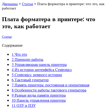
Двенашка
>
Статьи
>
Плата форматера в принтере: что это, как
работает
Плата форматера в принтере: что
это, как работает
Статьи
Содержание
1
Что это
2
Принцип работы
3
Управляющая панель принтера
4
Из истории интерфейса Centronics
5
Centronics: немного истории
6
Тактовый генератор
7
Память принтера: постоянная и оперативная
8
Особенности работы тактового генератора
9
Разные виды памяти принтера
10
Панель управления принтера
11
ОЗУ и ПЗУ