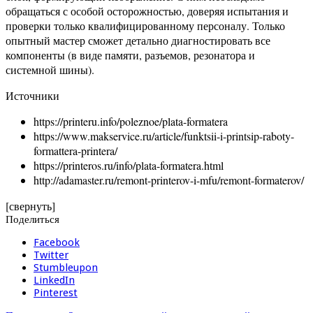
обращаться с особой осторожностью, доверяя испытания и
проверки только квалифицированному персоналу. Только
опытный мастер сможет детально диагностировать все
компоненты (в виде памяти, разъемов, резонатора и
системной шины).
Источники
https://printeru.info/poleznoe/plata-formatera
https://www.makservice.ru/article/funktsii-i-printsip-raboty-
formattera-printera/
https://printeros.ru/info/plata-formatera.html
http://adamaster.ru/remont-printerov-i-mfu/remont-formaterov/
[свернуть]
Поделиться
Facebook
Twitter
Stumbleupon
LinkedIn
Pinterest