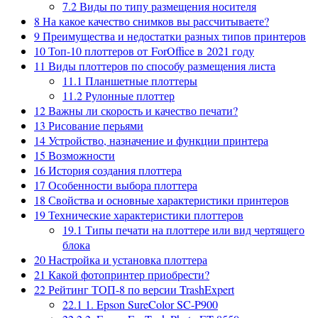
7.2
Виды по типу размещения носителя
8
На какое качество снимков вы рассчитываете?
9
Преимущества и недостатки разных типов принтеров
10
Топ-10 плоттеров от ForOffice в 2021 году
11
Виды плоттеров по способу размещения листа
11.1
Планшетные плоттеры
11.2
Рулонные плоттер
12
Важны ли скорость и качество печати?
13
Рисование перьями
14
Устройство, назначение и функции принтера
15
Возможности
16
История создания плоттера
17
Особенности выбора плоттера
18
Свойства и основные характеристики принтеров
19
Технические характеристики плоттеров
19.1
Типы печати на плоттере или вид чертящего
блока
20
Настройка и установка плоттера
21
Какой фотопринтер приобрести?
22
Рейтинг ТОП-8 по версии TrashExpert
22.1
1. Epson SureColor SC-P900