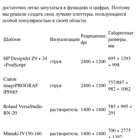
достаточно легко запутаться в функциях и цифрах. Поэтому
мы решили создать свои лучшие плоттеры, пользующиеся
особой популярностью в своей области.
Габаритные
Разрешение,
Шаблон
Визуализация
размеры,
dpi
мм
HP DesignJet Z9 + 24
695 × 1293
струя
2400 × 1200
«PostScript
× 998
Canon
757/887 ×
imagePROGRAF
струя
2400 × 1200
982 × 1062
iPF685
Roland VersaStudio
585 × 995 ×
растворитель
1400 × 1400
BN-20
291
700 × 2775
Mimaki JV150-160
растворитель
1400 × 1400
× 1392