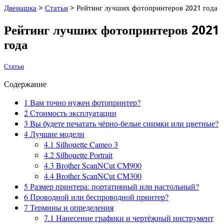
Двенашка
>
Статьи
>
Рейтинг лучших фотопринтеров 2021 года
Рейтинг лучших фотопринтеров 2021
года
Статьи
Содержание
1
Вам точно нужен фотопринтер?
2
Стоимость эксплуатации
3
Вы будете печатать чёрно-белые снимки или цветные?
4
Лучшие модели
4.1
Silhouette Cameo 3
4.2
Silhouette Portrait
4.3
Brother ScanNCut CM900
4.4
Brother ScanNCut CM300
5
Размер принтера: портативный или настольный?
6
Проводной или беспроводной принтер?
7
Термины и определения
7.1
Нанесение графики и чертёжный инструмент