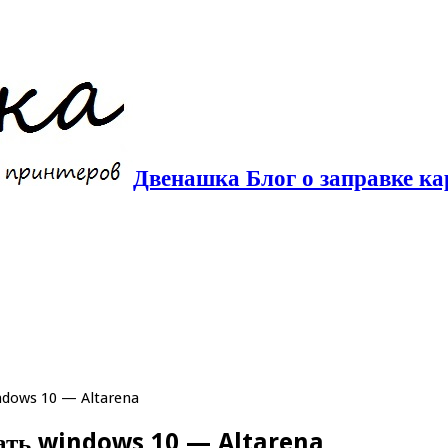
Двенашка Блог о заправке ка
ndows 10 — Altarena
рать windows 10 — Altarena