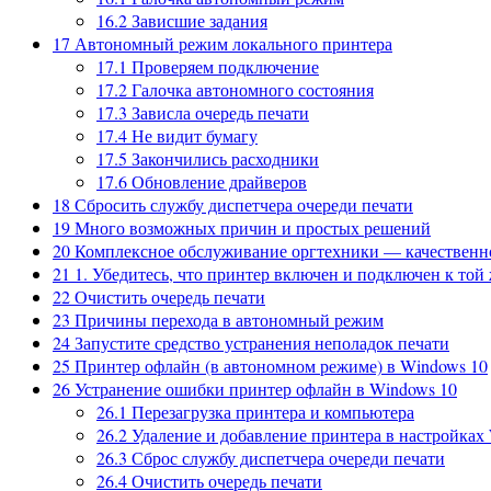
16.2
Зависшие задания
17
Автономный режим локального принтера
17.1
Проверяем подключение
17.2
Галочка автономного состояния
17.3
Зависла очередь печати
17.4
Не видит бумагу
17.5
Закончились расходники
17.6
Обновление драйверов
18
Сбросить службу диспетчера очереди печати
19
Много возможных причин и простых решений
20
Комплексное обслуживание оргтехники — качественн
21
1. Убедитесь, что принтер включен и подключен к той 
22
Очистить очередь печати
23
Причины перехода в автономный режим
24
Запустите средство устранения неполадок печати
25
Принтер офлайн (в автономном режиме) в Windows 10
26
Устранение ошибки принтер офлайн в Windows 10
26.1
Перезагрузка принтера и компьютера
26.2
Удаление и добавление принтера в настройках
26.3
Сброс службу диспетчера очереди печати
26.4
Очистить очередь печати