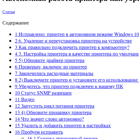
Статьи
Содержание
1
Исправлено: принтер в автономном режиме Windows 10
2
6. Удаление и переустановка принтера на устройстве
3
Как правильно подключить принтер к компьютеру?
4
3. Настройка принтера в качестве принтера по умолчан
5
5) Обновите драйвер принтера
6
Проверьте, включен ли принтер
7
Закончились расходные материалы
8
2) Выключите принтер и установите его использование
9
Убедитесь, что принтер подключен к вашему ПК
10
Статус SNMP разрешен
11
Видео
12
Запустить цикл питания принтера
13
4) Обновите прошивку принтера
14
Что значит слово автономно?
15
Удалить и добавить принтер в настройках
16
Пробуем исправить
16.1
Галочка автономный режим