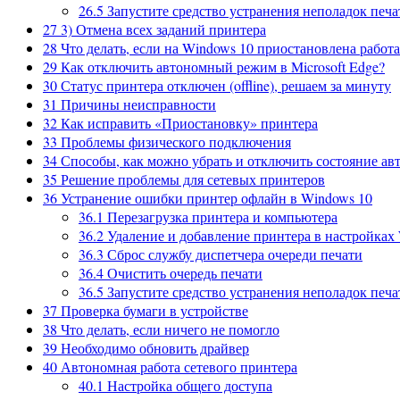
26.5
Запустите средство устранения неполадок печа
27
3) Отмена всех заданий принтера
28
Что делать, если на Windows 10 приостановлена работа
29
Как отключить автономный режим в Microsoft Edge?
30
Статус принтера отключен (offline), решаем за минуту
31
Причины неисправности
32
Как исправить «Приостановку» принтера
33
Проблемы физического подключения
34
Способы, как можно убрать и отключить состояние ав
35
Решение проблемы для сетевых принтеров
36
Устранение ошибки принтер офлайн в Windows 10
36.1
Перезагрузка принтера и компьютера
36.2
Удаление и добавление принтера в настройках
36.3
Сброс службу диспетчера очереди печати
36.4
Очистить очередь печати
36.5
Запустите средство устранения неполадок печа
37
Проверка бумаги в устройстве
38
Что делать, если ничего не помогло
39
Необходимо обновить драйвер
40
Автономная работа сетевого принтера
40.1
Настройка общего доступа