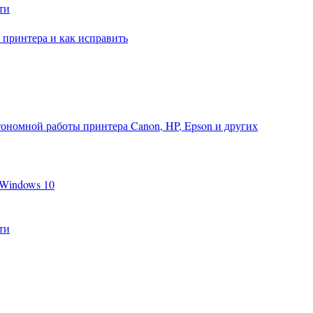
ти
 принтера и как исправить
тономной работы принтера Canon, HP, Epson и других
 Windows 10
ти