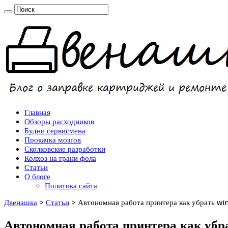
Главная
Обзоры расходников
Будни сервисмена
Прокачка мозгов
Сколковские разработки
Колхоз на грани фола
Статьи
О блоге
Политика сайта
Двенашка
>
Статьи
>
Автономная работа принтера как убрать wi
Автономная работа принтера как уб