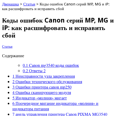
Двенашка
>
Статьи
>
Коды ошибок Canon серий MP, MG и iP:
как расшифровать и исправить сбой
Коды ошибок Canon серий MP, MG и
iP: как расшифровать и исправить
сбой
Статьи
Содержание
0.1
Canon mg3540 коды ошибок
0.2
Ответы 2
1
Неисправности узла закрепления
2
Ошибки технического обслуживания
3
Ошибки принтера canon mp250
4
Ошибка сканирующего модуля
5
Индикатор «молния» мигает
6
Поочередное мигание индикатора «молния» и
индикатора питания
7
анель управления принтера Canon PIXMA MG3540