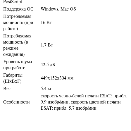
PostScript
Поддержка ОС
Windows, Mac OS
Потребляемая
мощность (при
16 Вт
работе)
Потребляемая
мощность (в
1.7 Вт
режиме
ожидания)
Уровень шума
42.5 дБ
при работе
Габариты
449x152x304 мм
(ШхВхГ)
Вес
5.4 кг
скорость черно-белой печати ESAT: прибл.
Особенности
9.9 изобр/мин; скорость цветной печати
ESAT: прибл. 5.7 изобр/мин