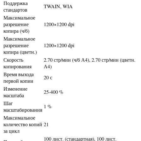
Поддержка
TWAIN, WIA
стандартов
Максимальное
разрешение
1200×1200 dpi
копира (ч/б)
Максимальное
разрешение
1200×1200 dpi
копира (цветн.)
Скорость
2.70 стр/мин (ч/б А4), 2.70 стр/мин (цветн.
копирования
А4)
Время выхода
20 с
первой копии
Изменение
25-400 %
масштаба
Шаг
1 %
масштабирования
Максимальное
количество копий
21
за цикл
100 лист. (стандартная), 100 лист.