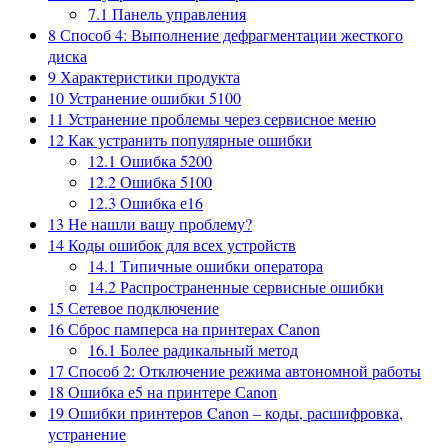
7.1
Панель управления
8
Способ 4: Выполнение дефрагментации жесткого
диска
9
Характеристики продукта
10
Устранение ошибки 5100
11
Устранение проблемы через сервисное меню
12
Как устранить популярные ошибки
12.1
Ошибка 5200
12.2
Ошибка 5100
12.3
Ошибка е16
13
Не нашли вашу проблему?
14
Коды ошибок для всех устройств
14.1
Типичные ошибки оператора
14.2
Распространенные сервисные ошибки
15
Сетевое подключение
16
Сброс памперса на принтерах Canon
16.1
Более радикальный метод
17
Способ 2: Отключение режима автономной работы
18
Ошибка е5 на принтере Сanon
19
Ошибки принтеров Canon – коды, расшифровка,
устранение