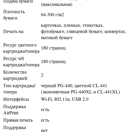
Подача бумаги
(максимальная)
Плотность
64-300 г/м2
бумаги
карточках, пленках, этикетках,
Печать на:
фотобумаге, глянцевой бумаге, конвертах,
матовой бумаге
Ресурс цветного
180 страниц
картриджа/тонера
Ресурс ч/б
180 страниц
картриджа/тонера
Количество
2
картриджей
Тип картриджа/
черный PG-440, цветной CL-441
тонера
(экономичные PG-440XL и CL-441XL)
Интерфейсы
Wi-Fi, 802.11n, USB 2.0
Поддержка
есть
AirPrint
Прямая печать
есть
Поддержка
нет