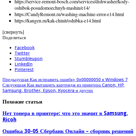
https://service-remont-bosch.com/services/dishwasher/kody-
oshibok-posudomoechnyh-mashin/e14/
https://CandyRemont.ru/washing-machine-error-e14.html
https://kangen.ru/kak-chinit/oshibka-e14.html
[свернуть]
Поделиться
Facebook
Twitter
Stumbleupon
LinkedIn
Pinterest
Предыдущая
Как исправить ошибку 0x00000050 в Windows 7
Следующая
Как вытащить картридж из принтера Canon, HP,
Samsung, Brother, Epson, Kyocera и других
Похожие статьи
Нет тонера в принтере: что это значит в Samsung,
Ricoh
Ошибка 30-05 Сбербанк Онлайн – сборник решений