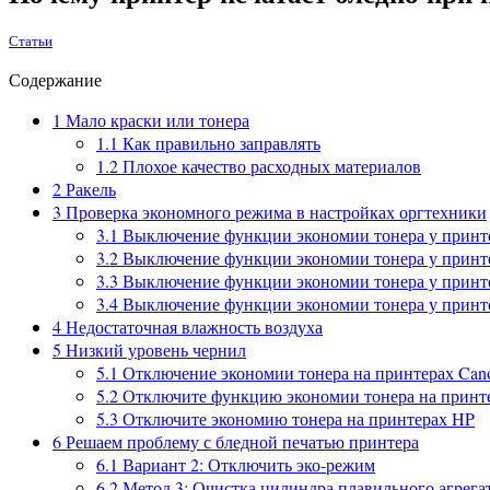
Статьи
Содержание
1
Мало краски или тонера
1.1
Как правильно заправлять
1.2
Плохое качество расходных материалов
2
Ракель
3
Проверка экономного режима в настройках оргтехники
3.1
Выключение функции экономии тонера у принт
3.2
Выключение функции экономии тонера у принте
3.3
Выключение функции экономии тонера у принт
3.4
Выключение функции экономии тонера у принт
4
Недостаточная влажность воздуха
5
Низкий уровень чернил
5.1
Отключение экономии тонера на принтерах Can
5.2
Отключите функцию экономии тонера на принте
5.3
Отключите экономию тонера на принтерах HP
6
Решаем проблему с бледной печатью принтера
6.1
Вариант 2: Отключить эко-режим
6.2
Метод 3: Очистка цилиндра плавильного агрега