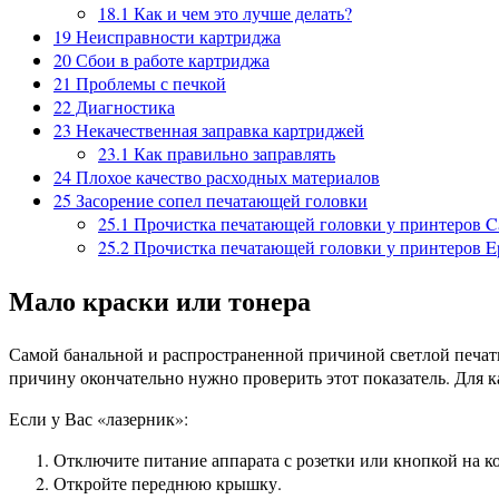
18.1
Как и чем это лучше делать?
19
Неисправности картриджа
20
Сбои в работе картриджа
21
Проблемы с печкой
22
Диагностика
23
Некачественная заправка картриджей
23.1
Как правильно заправлять
24
Плохое качество расходных материалов
25
Засорение сопел печатающей головки
25.1
Прочистка печатающей головки у принтеров C
25.2
Прочистка печатающей головки у принтеров E
Мало краски или тонера
Самой банальной и распространенной причиной светлой печати
причину окончательно нужно проверить этот показатель. Для к
Если у Вас «лазерник»:
Отключите питание аппарата с розетки или кнопкой на к
Откройте переднюю крышку.