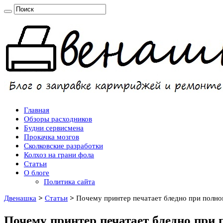
Главная
Обзоры расходников
Будни сервисмена
Прокачка мозгов
Сколковские разработки
Колхоз на грани фола
Статьи
О блоге
Политика сайта
Двенашка
>
Статьи
>
Почему принтер печатает бледно при полном
Почему принтер печатает бледно при 