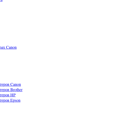
рах Canon
теров Canon
еров Brother
теров HP
теров Epson