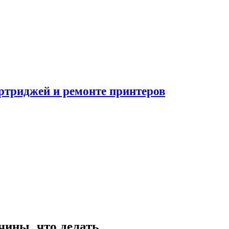
ртриджей и ремонте принтеров
чины, что делать