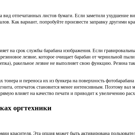
а вид отпечатанных листов бумаги. Если заметили ухудшение ви
алов. Как вариант, попробуйте произвести заправку другими кр
влияет на срок службы барабана изображения. Если гравироваль
о резиновое лезвие, которое очищает барабан от чернильной пыли
епка), ракельное лезвие не выполняет свою функцию. Резина так
ах тонера и переноса их из бункера на поверхность фотобарабана
 магнита, отпечаток становится менее интенсивным. Поэтому вал
прямую влияет на качество печати и приводит к увеличению рас
ках оргтехники
мии красителя. Эта опция может быть активирована пользовате