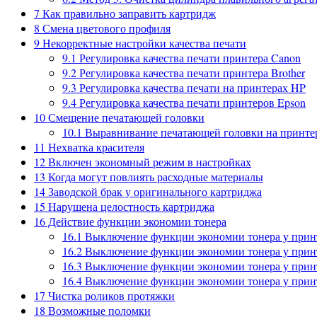
7
Как правильно заправить картридж
8
Смена цветового профиля
9
Некорректные настройки качества печати
9.1
Регулировка качества печати принтера Canon
9.2
Регулировка качества печати принтера Brother
9.3
Регулировка качества печати на принтерах HP
9.4
Регулировка качества печати принтеров Epson
10
Смещение печатающей головки
10.1
Выравнивание печатающей головки на принте
11
Нехватка красителя
12
Включен экономный режим в настройках
13
Когда могут повлиять расходные материалы
14
Заводской брак у оригинального картриджа
15
Нарушена целостность картриджа
16
Действие функции экономии тонера
16.1
Выключение функции экономии тонера у прин
16.2
Выключение функции экономии тонера у принт
16.3
Выключение функции экономии тонера у прин
16.4
Выключение функции экономии тонера у прин
17
Чистка роликов протяжки
18
Возможные поломки