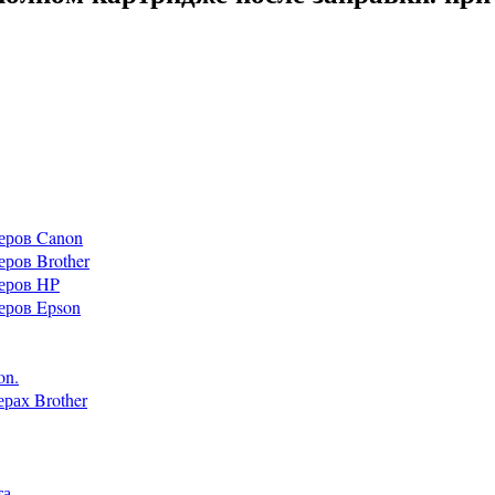
еров Canon
ров Brother
еров HP
еров Epson
on.
рах Brother
та