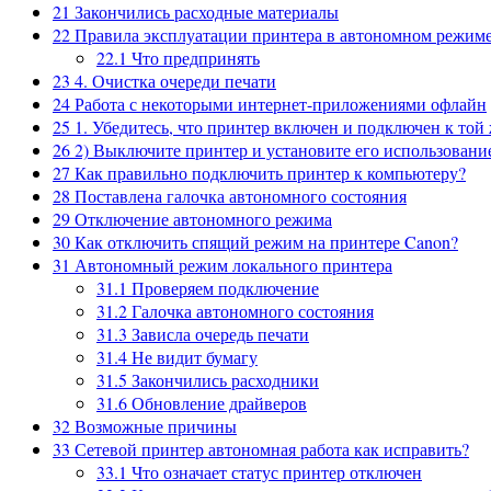
21
Закончились расходные материалы
22
Правила эксплуатации принтера в автономном режим
22.1
Что предпринять
23
4. Очистка очереди печати
24
Работа с некоторыми интернет-приложениями офлайн
25
1. Убедитесь, что принтер включен и подключен к той 
26
2) Выключите принтер и установите его использовани
27
Как правильно подключить принтер к компьютеру?
28
Поставлена галочка автономного состояния
29
Отключение автономного режима
30
Как отключить спящий режим на принтере Canon?
31
Автономный режим локального принтера
31.1
Проверяем подключение
31.2
Галочка автономного состояния
31.3
Зависла очередь печати
31.4
Не видит бумагу
31.5
Закончились расходники
31.6
Обновление драйверов
32
Возможные причины
33
Сетевой принтер автономная работа как исправить?
33.1
Что означает статус принтер отключен