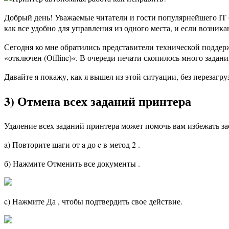
Добрый день! Уважаемые читатели и гости популярнейшего IT бл
как все удобно для управления из одного места, и если возник
Сегодня ко мне обратились представители технической поддерж
«отключен (Offline)«. В очереди печати скопилось много задан
Давайте я покажу, как я вышел из этой ситуации, без перезагру
3) Отмена всех заданий принтера
Удаление всех заданий принтера может помочь вам избежать заст
a) Повторите шаги от a до c в метод 2 .
б) Нажмите Отменить все документы .
c) Нажмите Да , чтобы подтвердить свое действие.