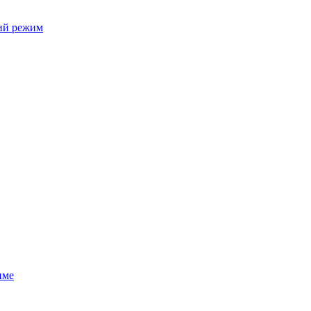
щий режим
име