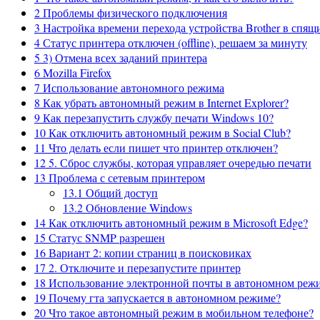
2
Проблемы физического подключения
3
Настройка времени перехода устройства Brother в спя
4
Статус принтера отключен (offline), решаем за минуту
5
3) Отмена всех заданий принтера
6
Mozilla Firefox
7
Использование автономного режима
8
Как убрать автономный режим в Internet Explorer?
9
Как перезапустить службу печати Windows 10?
10
Как отключить автономный режим в Social Club?
11
Что делать если пишет что принтер отключен?
12
5. Сброс службы, которая управляет очередью печати
13
Проблема с сетевым принтером
13.1
Общий доступ
13.2
Обновление Windows
14
Как отключить автономный режим в Microsoft Edge?
15
Статус SNMP разрешен
16
Вариант 2: копии страниц в поисковиках
17
2. Отключите и перезапустите принтер
18
Использование электронной почты в автономном реж
19
Почему гта запускается в автономном режиме?
20
Что такое автономный режим в мобильном телефоне?