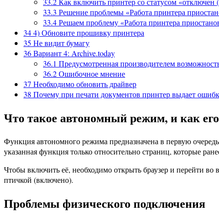
33.2
Как включить принтер со статусом «отключен (O
33.3
Решение проблемы «Работа принтера приостан
33.4
Решаем проблему «Работа принтера приостано
34
4) Обновите прошивку принтера
35
Не видит бумагу
36
Вариант 4: Archive.today
36.1
Предусмотренная производителем возможност
36.2
Ошибочное мнение
37
Необходимо обновить драйвер
38
Почему при печати документов принтер выдает ошиб
Что такое автономный режим, и как ег
Функция автономного режима предназначена в первую очередь д
указанная функция только относительно страниц, которые ране
Чтобы включить её, необходимо открыть браузер и перейти во 
птичкой (включено).
Проблемы физического подключения