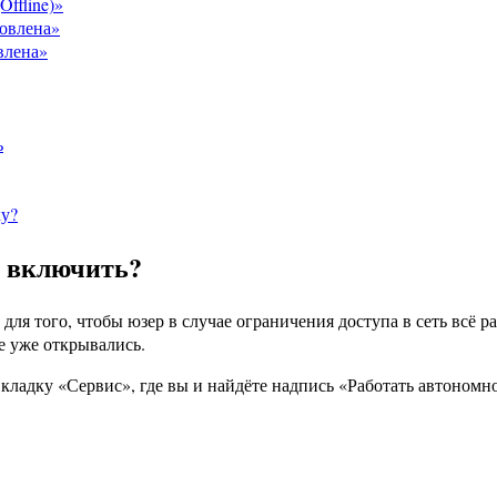
ffline)»
овлена»
влена»
ь
ку?
о включить?
ля того, чтобы юзер в случае ограничения доступа в сеть всё р
е уже открывались.
вкладку «Сервис», где вы и найдёте надпись «Работать автоном