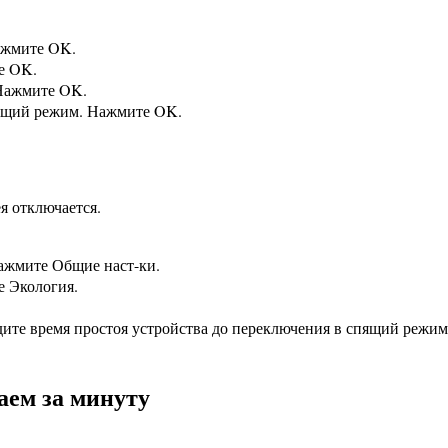
ажмите OK.
е OK.
 Нажмите OK.
пящий режим. Нажмите OK.
я отключается.
ажмите Общие наст-ки.
е Экология.
ите время простоя устройства до переключения в спящий режи
шаем за минуту