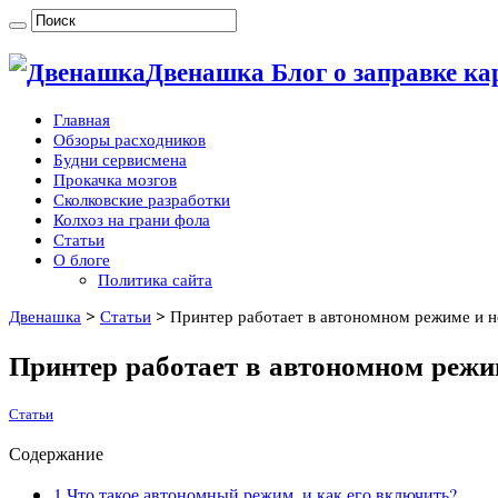
Двенашка Блог о заправке ка
Главная
Обзоры расходников
Будни сервисмена
Прокачка мозгов
Сколковские разработки
Колхоз на грани фола
Статьи
О блоге
Политика сайта
Двенашка
>
Статьи
>
Принтер работает в автономном режиме и не
Принтер работает в автономном режиме
Статьи
Содержание
1
Что такое автономный режим, и как его включить?