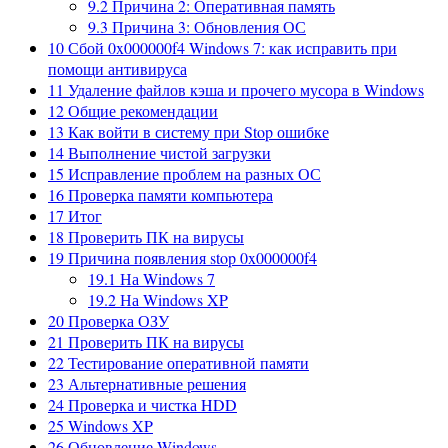
9.2
Причина 2: Оперативная память
9.3
Причина 3: Обновления ОС
10
Сбой 0x000000f4 Windows 7: как исправить при
помощи антивируса
11
Удаление файлов кэша и прочего мусора в Windows
12
Общие рекомендации
13
Как войти в систему при Stop ошибке
14
Выполнение чистой загрузки
15
Исправление проблем на разных ОС
16
Проверка памяти компьютера
17
Итог
18
Проверить ПК на вирусы
19
Причина появления stop 0x000000f4
19.1
На Windows 7
19.2
На Windows XP
20
Проверка ОЗУ
21
Проверить ПК на вирусы
22
Тестирование оперативной памяти
23
Альтернативные решения
24
Проверка и чистка HDD
25
Windows XP
26
Обновление Windows