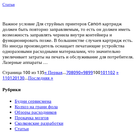
Статьи
Важное условие Для струйных принтеров Canon картридж
должен быть повторно заправляемым, то есть он должен иметь
возможность заправлять чернила внутри контейнера и
функционировать позже. В большинстве случаев картридж есть.
Но иногда производитель оснащает печатающие устройства
одноразовыми расходными материалами, что значительно
увеличивает затраты на печать и обслуживание для потребителя.
Лазерные аппараты …
Страница 100 из 135
« Первая
...
70
80
90
«
98
99
100
101
102
»
110
120
130
...
Последняя »
Рубрики
Будни сервисмена
Колхоз на грани фола
Обзоры расходников
Прокачка мозгов
Сколковские разработки
Статьи