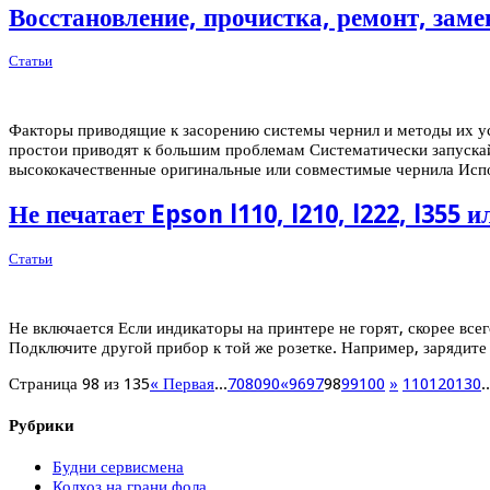
Восстановление, прочистка, ремонт, зам
Статьи
Факторы приводящие к засорению системы чернил и методы их у
простои приводят к большим проблемам Систематически запускайт
высококачественные оригинальные или совместимые чернила Исп
Не печатает Epson l110, l210, l222, l355
Статьи
Не включается Если индикаторы на принтере не горят, скорее все
Подключите другой прибор к той же розетке. Например, зарядит
Страница 98 из 135
« Первая
...
70
80
90
«
96
97
98
99
100
»
110
120
130
..
Рубрики
Будни сервисмена
Колхоз на грани фола