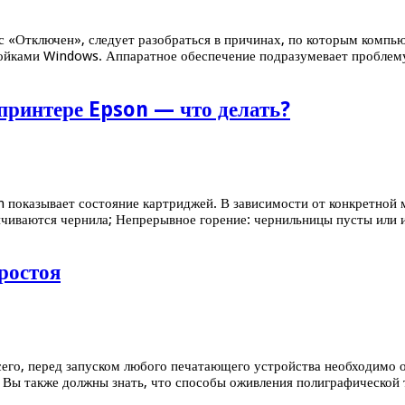
с «Отключен», следует разобраться в причинах, по которым компь
ройками Windows. Аппаратное обеспечение подразумевает проблему
принтере Epson — что делать?
 показывает состояние картриджей. В зависимости от конкретной 
канчиваются чернила; Непрерывное горение: чернильницы пусты ил
ростоя
го, перед запуском любого печатающего устройства необходимо очи
 Вы также должны знать, что способы оживления полиграфической 